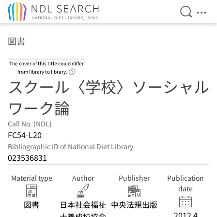
Open Se
Ope
Jump to main content
図書
The cover of this title could differ
Link to Help Page
from library to library.
スクール〈学校〉ソーシャル
ワーク論
Call No. (NDL)
FC54-L20
Bibliographic ID of National Diet Library
023536831
Material type
Author
Publisher
Publication
date
図書
日本社会福祉
中央法規出版
2012.4
士養成校協会