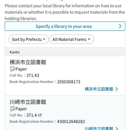
Please contact your local library for information on how to use
materials or whether it is possible to request materials from the
holding libraries.
Specify a library in your area
Kanto
横浜市立図書館
Paper
371.43
Call No.：
2050308173
Book Registration Number：
横浜市立図書館
川崎市立図書館
Paper
371.4 ｽｸ
Call No.：
430012648282
Book Registration Number：
川崎市立図書館