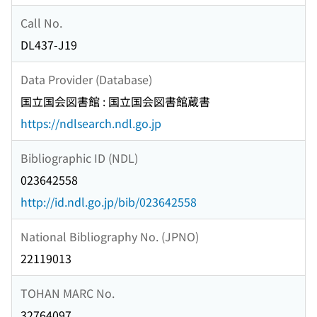
Call No.
DL437-J19
Data Provider (Database)
国立国会図書館 : 国立国会図書館蔵書
https://ndlsearch.ndl.go.jp
Bibliographic ID (NDL)
023642558
http://id.ndl.go.jp/bib/023642558
National Bibliography No. (JPNO)
22119013
TOHAN MARC No.
32764097