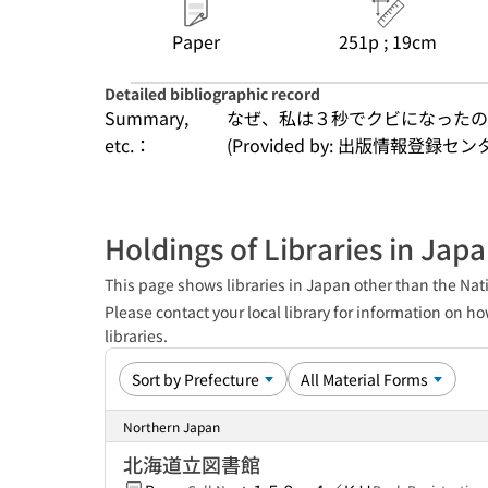
Paper
251p ; 19cm
Detailed bibliographic record
Summary,
なぜ、私は３秒でクビになったの
etc.：
(Provided by: 出版情報登録セ
Holdings of Libraries in Jap
This page shows libraries in Japan other than the Nati
Please contact your local library for information on ho
libraries.
Northern Japan
北海道立図書館