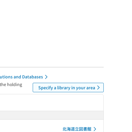
itutions and Databases
 the holding
Specify a library in your area
北海道立図書館