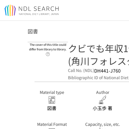
Jump to main content
図書
クビでも年収
The cover of this title could
differ from library to library.
Link to Help Page
(角川フォレス
DH441-J760
Call No. (NDL)
Bibliographic ID of National Diet
Material type
Author
図書
小玉歩 著
Material Format
Capacity, size, etc.