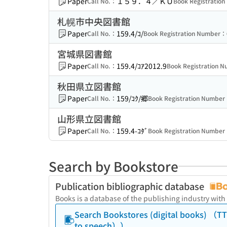
Paper
１５９．４／ＫＵ
Call No.：
Book Registratio
札幌市中央図書館
Paper
159.4/ｺ/
Call No.：
Book Registration Number：
宮城県図書館
Paper
159.4/ｺｱ2012.9
Call No.：
Book Registration 
秋田県立図書館
Paper
159/ｺｸ/郷
Call No.：
Book Registration Numbe
山形県立図書館
Paper
159.4-ｺﾀﾞ
Call No.：
Book Registration Numbe
Search by Bookstore
Publication bibliographic database
Books is a database of the publishing industry with
Search Bookstores (digital books) 
to speech））