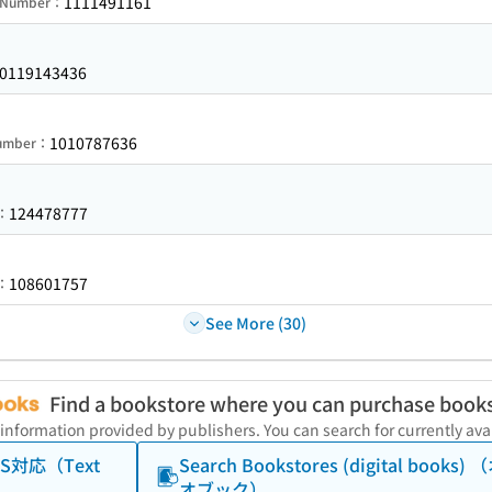
1111491161
n Number：
0119143436
1010787636
Number：
124478777
r：
108601757
r：
See More (30)
Find a bookstore where you can purchase book
 information provided by publishers. You can search for currently a
（TTS対応（Text
Search Bookstores (digital books
オブック）