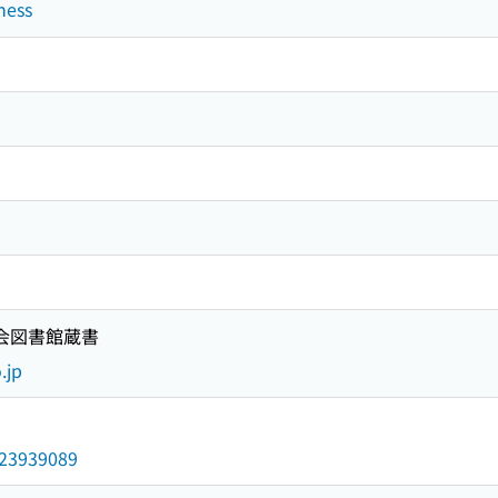
ness
国会図書館蔵書
.jp
/023939089