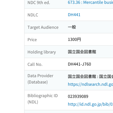
673.36 : Mercantile busi
NDC 9th ed.
DH441
NDLC
一般
Target Audience
1300円
Price
国立国会図書館
Holding library
DH441-J760
Call No.
Data Provider
国立国会図書館 : 国立
(Database)
https://ndlsearch.ndl.go
Bibliographic ID
023939089
(NDL)
http://id.ndl.go.jp/bib