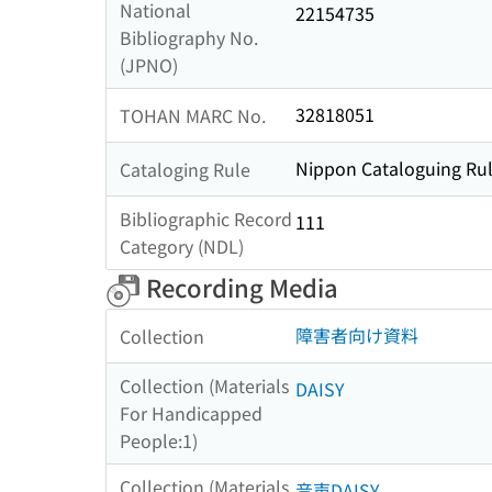
National
22154735
Bibliography No.
(JPNO)
32818051
TOHAN MARC No.
Nippon Cataloguing Rul
Cataloging Rule
Bibliographic Record
111
Category (NDL)
Recording Media
障害者向け資料
Collection
Collection (Materials
DAISY
For Handicapped
People:1)
Collection (Materials
音声DAISY