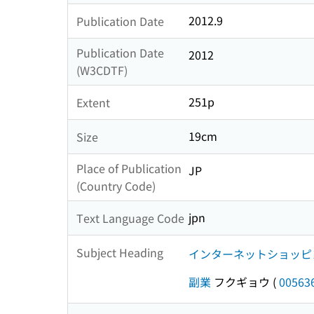
2012.9
Publication Date
Publication Date
2012
(W3CDTF)
251p
Extent
19cm
Size
Place of Publication
JP
(Country Code)
jpn
Text Language Code
Subject Heading
インターネットショッピ
副業
フクギョウ
(
00563