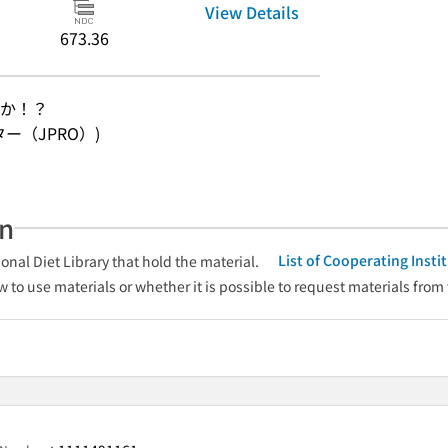
View Details
673.36
か！？
ンター（JPRO）)
an
List of Cooperating Inst
onal Diet Library that hold the material.
w to use materials or whether it is possible to request materials from