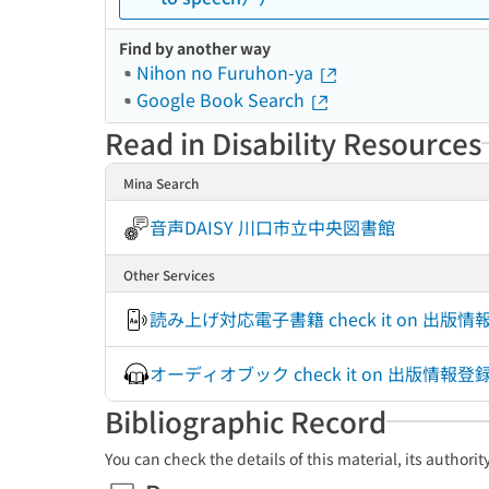
Find by another way
Nihon no Furuhon-ya
Google Book Search
Read in Disability Resources
Mina Search
音声DAISY 川口市立中央図書館
Other Services
読み上げ対応電子書籍 check it on 出版
オーディオブック check it on 出版
Bibliographic Record
You can check the details of this material, its authori