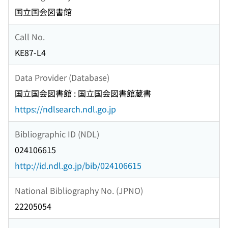
国立国会図書館
Call No.
KE87-L4
Data Provider (Database)
国立国会図書館 : 国立国会図書館蔵書
https://ndlsearch.ndl.go.jp
Bibliographic ID (NDL)
024106615
http://id.ndl.go.jp/bib/024106615
National Bibliography No. (JPNO)
22205054