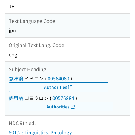
JP
Text Language Code
jpn
Original Text Lang. Code
eng
Subject Heading
意味論
イミロン
(
00564060
)
Authorities
語用論
ゴヨウロン
(
00576884
)
Authorities
NDC 9th ed.
801.2 : Linguistics. Philology