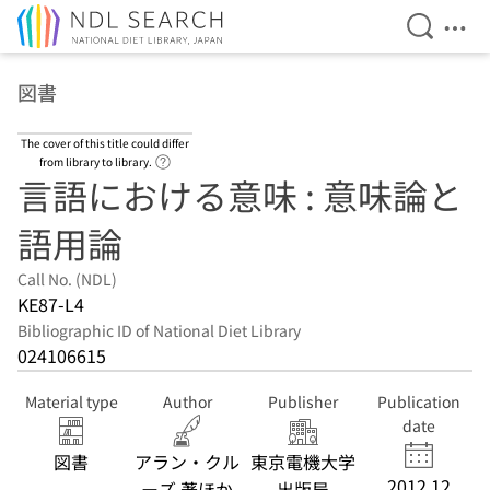
Open Se
Ope
Jump to main content
図書
The cover of this title could differ
Link to Help Page
from library to library.
言語における意味 : 意味論と
語用論
Call No. (NDL)
KE87-L4
Bibliographic ID of National Diet Library
024106615
Material type
Author
Publisher
Publication
date
図書
アラン・クル
東京電機大学
2012.12
ーズ 著ほか
出版局