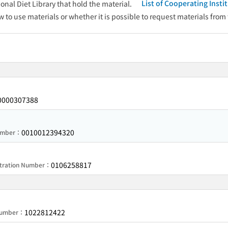
List of Cooperating Inst
onal Diet Library that hold the material.
w to use materials or whether it is possible to request materials from
0000307388
0010012394320
Number：
0106258817
stration Number：
1022812422
 Number：