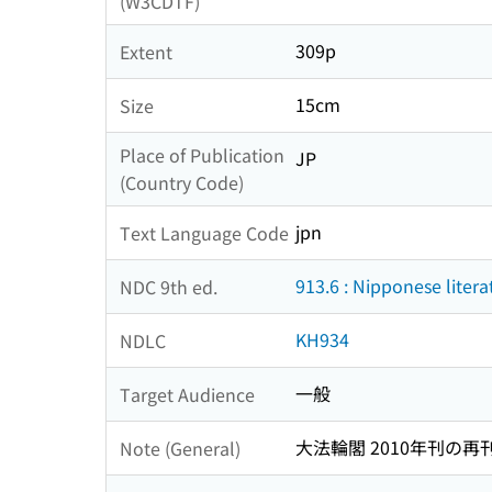
(W3CDTF)
309p
Extent
15cm
Size
Place of Publication
JP
(Country Code)
jpn
Text Language Code
913.6 : Nipponese liter
NDC 9th ed.
KH934
NDLC
一般
Target Audience
大法輪閣 2010年刊の再
Note (General)