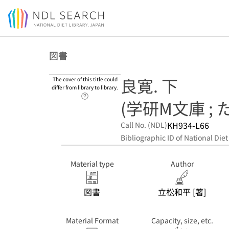
Jump to main content
図書
良寛. 下
The cover of this title could
differ from library to library.
Link to Help Page
(学研M文庫 ; た-
KH934-L66
Call No. (NDL)
Bibliographic ID of National Diet
Material type
Author
図書
立松和平 [著]
Material Format
Capacity, size, etc.