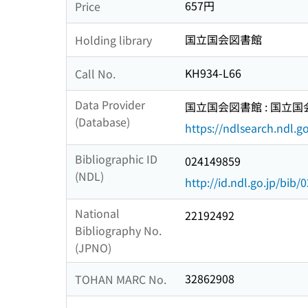
657円
Price
国立国会図書館
Holding library
KH934-L66
Call No.
Data Provider
国立国会図書館 : 国立
(Database)
https://ndlsearch.ndl.go
Bibliographic ID
024149859
(NDL)
http://id.ndl.go.jp/bib
National
22192492
Bibliography No.
(JPNO)
32862908
TOHAN MARC No.