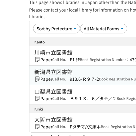
This page shows libraries in Japan other than the Nati
Please contact your local library for information on ho
libraries.
Kanto
川崎市立図書館
Paper
F1 ﾀﾃ
43
Call No.：
Book Registration Number：
新潟県立図書館
Paper
913.6-Ｒ９７-2
Call No.：
Book Registration 
山梨県立図書館
Paper
Ｂ９１３．６／タテ／２
Call No.：
Book Regi
Kinki
大阪市立図書館
Paper
Fタテマ//文庫本
Call No.：
Book Registration