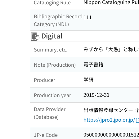
Nippon Cataloguing Rul
Cataloging Rule
Bibliographic Record
111
Category (NDL)
Digital
みずから「大愚」と称し
Summary, etc.
電子書籍
Note (Production)
学研
Producer
2019-12-31
Production year
Data Provider
出版情報登録センター :
(Database)
https://jpro2.jpo.or.jp/
0500000000000000151
JP-e Code