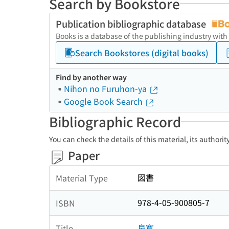
Search by Bookstore
Publication bibliographic database
Books is a database of the publishing industry with
Search Bookstores (digital books)
Find by another way
Nihon no Furuhon-ya
Google Book Search
Bibliographic Record
You can check the details of this material, its authori
Paper
図書
Material Type
978-4-05-900805-7
ISBN
良寛
Title