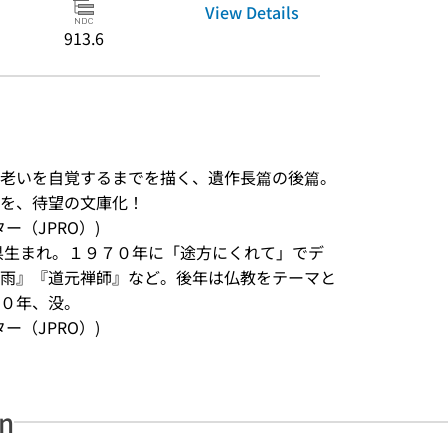
View Details
913.6
老いを自覚するまでを描く、遺作長篇の後篇。
を、待望の文庫化！
ンター（JPRO）)
県生まれ。１９７０年に「途方にくれて」でデ
雨』『道元禅師』など。後年は仏教をテーマと
０年、没。
ンター（JPRO）)
an