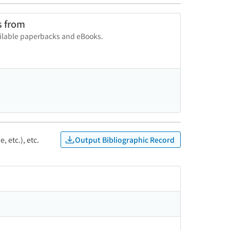
s from
vailable paperbacks and eBooks.
Output Bibliographic Record
, etc.), etc.