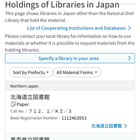
Holdings of Libraries in Japan
This page shows libraries in Japan other than the National Diet
Library that hold the material.
List of Cooperating Institutions and Databases
Please contact your local library for information on how to use
materials or whether it is possible to request materials from the
holding libraries.
Specify a library in your area
Northern Japan
北海道立図書館
Paper
７１２．１／ＫＩ／３
Call No.：
1112463953
Book Registration Number：
北海道立図書館
青森県立図書館