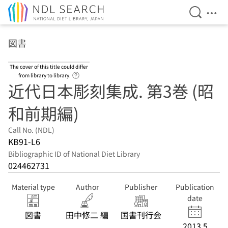
Open Se
Ope
Jump to main content
図書
The cover of this title could differ
Link to Help Page
from library to library.
近代日本彫刻集成. 第3巻 (昭
和前期編)
Call No. (NDL)
KB91-L6
Bibliographic ID of National Diet Library
024462731
Material type
Author
Publisher
Publication
date
図書
田中修二 編
国書刊行会
2013.5