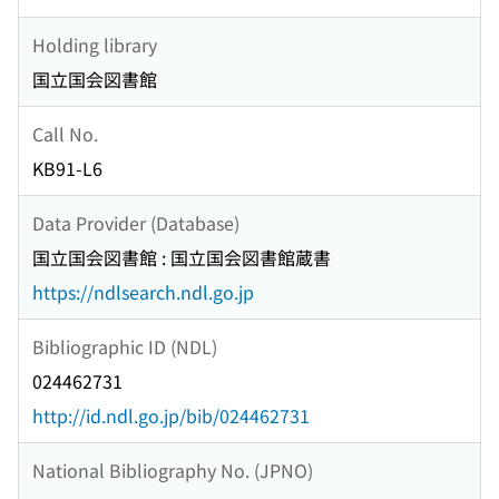
Holding library
国立国会図書館
Call No.
KB91-L6
Data Provider (Database)
国立国会図書館 : 国立国会図書館蔵書
https://ndlsearch.ndl.go.jp
Bibliographic ID (NDL)
024462731
http://id.ndl.go.jp/bib/024462731
National Bibliography No. (JPNO)