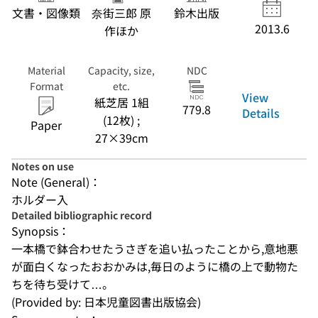
文書・図像類
奈街三郎 原
鈴木出版
2013.6
作ほか
Material
Capacity, size,
NDC
Format
etc.
View
紙芝居 1組
779.8
Details
(12枚) ;
Paper
27×39cm
Notes on use
Note (General)：
ホルダー入
Detailed bibliographic record
Synopsis：
一本橋で鉢合わせたうさぎを追い払ったことから,意地悪
が面白くなったおおかみは,毎日のように橋の上で動物た
ちを待ち受けて…。
(Provided by: 日本児童図書出版協会)