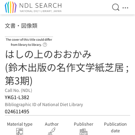
Open Se
Ope
Jump to main content
文書・図像類
The cover of this title could differ
Link to Help Page
from library to library.
はしの上のおおかみ
(鈴木出版の名作文学紙芝居 ;
第3期)
Call No. (NDL)
YKG1-L382
Bibliographic ID of National Diet Library
024611495
Material type
Author
Publisher
Publication
date