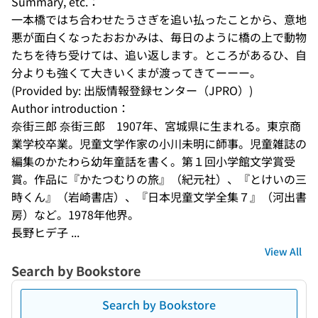
Summary, etc.：
一本橋ではち合わせたうさぎを追い払ったことから、意地
悪が面白くなったおおかみは、毎日のように橋の上で動物
たちを待ち受けては、追い返します。ところがあるひ、自
分よりも強くて大きいくまが渡ってきてーーー。
(Provided by: 出版情報登録センター（JPRO）)
Author introduction：
奈街三郎 奈街三郎　1907年、宮城県に生まれる。東京商
業学校卒業。児童文学作家の小川未明に師事。児童雑誌の
編集のかたわら幼年童話を書く。第１回小学館文学賞受
賞。作品に『かたつむりの旅』（紀元社）、『とけいの三
時くん』（岩崎書店）、『日本児童文学全集７』（河出書
房）など。1978年他界。
長野ヒデ子 ...
View All
Search by Bookstore
Search by Bookstore