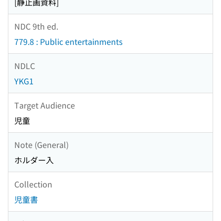
[静止画資料]
NDC 9th ed.
779.8 : Public entertainments
NDLC
YKG1
Target Audience
児童
Note (General)
ホルダー入
Collection
児童書