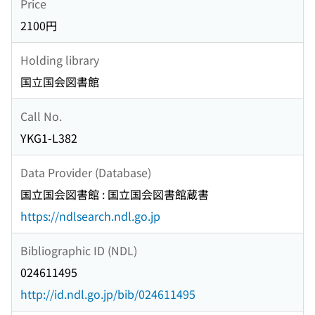
Price
2100円
Holding library
国立国会図書館
Call No.
YKG1-L382
Data Provider (Database)
国立国会図書館 : 国立国会図書館蔵書
https://ndlsearch.ndl.go.jp
Bibliographic ID (NDL)
024611495
http://id.ndl.go.jp/bib/024611495