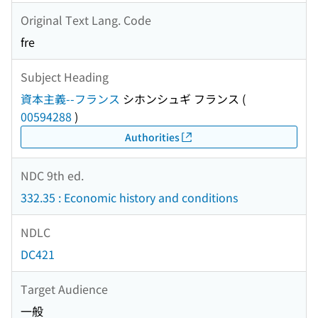
Original Text Lang. Code
fre
Subject Heading
資本主義--フランス
シホンシュギ フランス
(
00594288
)
Authorities
NDC 9th ed.
332.35 : Economic history and conditions
NDLC
DC421
Target Audience
一般