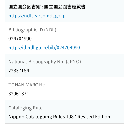
国立国会図書館 : 国立国会図書館蔵書
https://ndlsearch.ndl.go.jp
Bibliographic ID (NDL)
024704990
http://id.ndl.go.jp/bib/024704990
National Bibliography No. (JPNO)
22337184
TOHAN MARC No.
32961371
Cataloging Rule
Nippon Cataloguing Rules 1987 Revised Edition