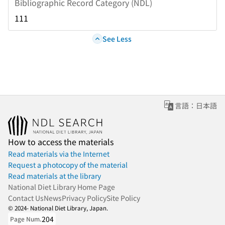
Bibliographic Record Category (NDL)
111
See Less
言語：日本語
How to access the materials
Read materials via the Internet
Request a photocopy of the material
Read materials at the library
National Diet Library Home Page
Contact Us
News
Privacy Policy
Site Policy
© 2024- National Diet Library, Japan.
204
Page Num.