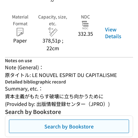
Material
Capacity, size,
NDC
Format
etc.
View
332.35
Details
Paper
378,51p ;
22cm
Notes on use
Note (General)：
原タイトル: LE NOUVEL ESPRIT DU CAPITALISME
Detailed bibliographic record
Summary, etc.：
資本主義がもたらす破壊に立ち向かうために
(Provided by: 出版情報登録センター（JPRO）)
Search by Bookstore
Search by Bookstore