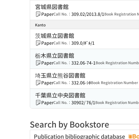
宮城県図書館
Paper
309.02/2013.8/1
Call No.：
Book Registration
Kanto
茨城県立図書館
Paper
309.0/ﾎﾞﾙ/1
Call No.：
栃木県立図書館
Paper
332.06-74-1
Call No.：
Book Registration Num
埼玉県立熊谷図書館
Paper
332.06-ｼﾎ
Call No.：
Book Registration Numbe
千葉県立中央図書館
Paper
30902/ 76/1
Call No.：
Book Registration Num
Search by Bookstore
Publication bibliographic database