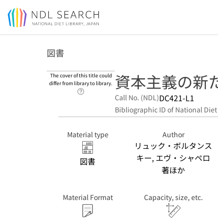
Jump to main content
図書
資本主義の新た
The cover of this title could
differ from library to library.
Link to Help Page
DC421-L1
Call No. (NDL)
Bibliographic ID of National Diet
Material type
Author
リュック・ボルタンス
キー, エヴ・シャペロ
図書
著ほか
Material Format
Capacity, size, etc.