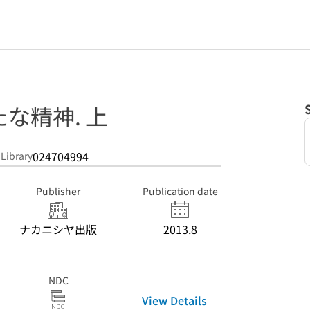
な精神. 上
024704994
 Library
Publisher
Publication date
ナカニシヤ出版
2013.8
NDC
View Details