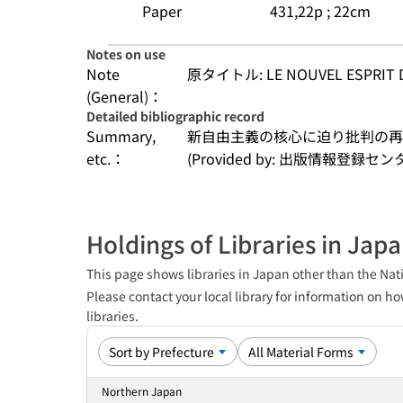
Paper
431,22p ; 22cm
Notes on use
Note
原タイトル: LE NOUVEL ESPRIT D
(General)：
Detailed bibliographic record
Summary,
新自由主義の核心に迫り批判の再
etc.：
(Provided by: 出版情報登録セ
Holdings of Libraries in Jap
This page shows libraries in Japan other than the Nati
Please contact your local library for information on ho
libraries.
Northern Japan