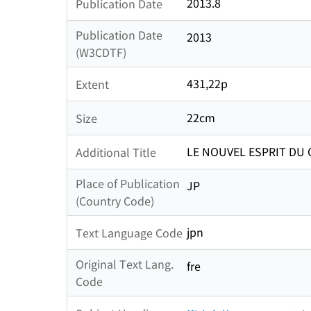
2013.8
Publication Date
Publication Date
2013
(W3CDTF)
431,22p
Extent
22cm
Size
LE NOUVEL ESPRIT DU 
Additional Title
Place of Publication
JP
(Country Code)
jpn
Text Language Code
Original Text Lang.
fre
Code