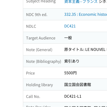
Subject Heading
資本主義--フランス
シホ
332.35 : Economic histo
NDC 9th ed.
DC421
NDLC
一般
Target Audience
原タイトル: LE NOUVEL E
Note (General)
索引あり
Note (Bibliography)
5500円
Price
国立国会図書館
Holding library
DC421-L1
Call No.