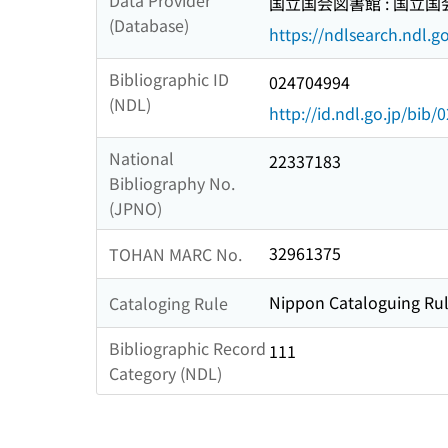
Data Provider
国立国会図書館 : 国立
(Database)
https://ndlsearch.ndl.go
Bibliographic ID
024704994
(NDL)
http://id.ndl.go.jp/bib
National
22337183
Bibliography No.
(JPNO)
32961375
TOHAN MARC No.
Nippon Cataloguing Rul
Cataloging Rule
Bibliographic Record
111
Category (NDL)