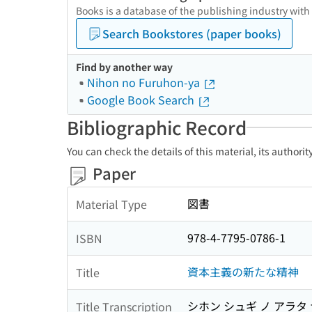
Books is a database of the publishing industry with
Search Bookstores (paper books)
Find by another way
Nihon no Furuhon-ya
Google Book Search
Bibliographic Record
You can check the details of this material, its authori
Paper
図書
Material Type
978-4-7795-0786-1
ISBN
資本主義の新たな精神
Title
シホン シュギ ノ アラタ
Title Transcription