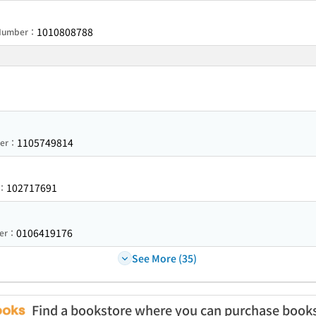
1010808788
 Number：
1105749814
ber：
102717691
r：
0106419176
ber：
See More (35)
Find a bookstore where you can purchase book