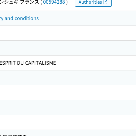
ンシュギ フランス
(
00594288
)
Authorities
ry and conditions
SPRIT DU CAPITALISME