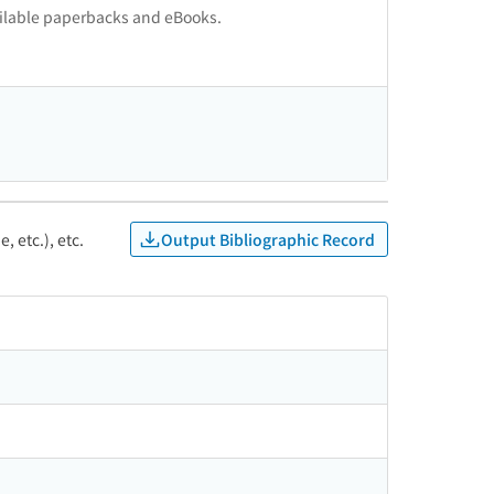
vailable paperbacks and eBooks.
Output Bibliographic Record
, etc.), etc.