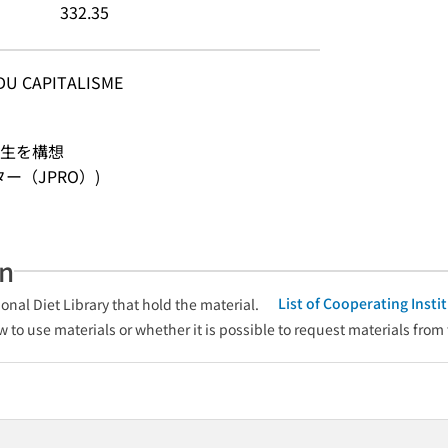
332.35
U CAPITALISME
生を構想
ンター（JPRO）)
an
List of Cooperating Inst
onal Diet Library that hold the material.
w to use materials or whether it is possible to request materials from