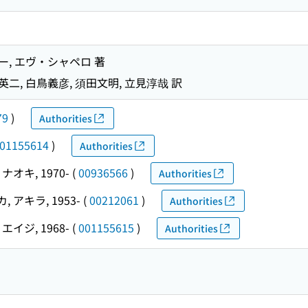
, エヴ・シャペロ 著
英二, 白鳥義彦, 須田文明, 立見淳哉 訳
79
)
Authorities
01155614
)
Authorities
ナオキ, 1970-
(
00936566
)
Authorities
 アキラ, 1953-
(
00212061
)
Authorities
エイジ, 1968-
(
001155615
)
Authorities