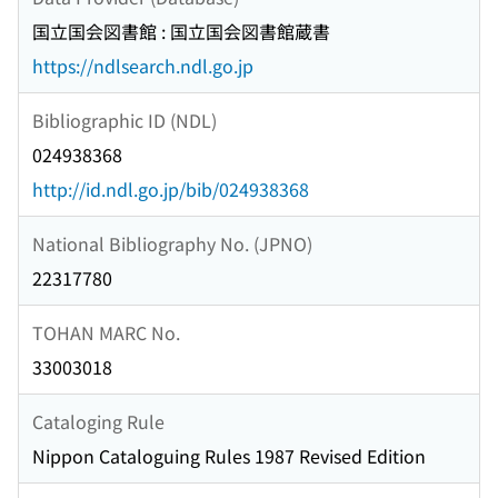
国立国会図書館 : 国立国会図書館蔵書
https://ndlsearch.ndl.go.jp
Bibliographic ID (NDL)
024938368
http://id.ndl.go.jp/bib/024938368
National Bibliography No. (JPNO)
22317780
TOHAN MARC No.
33003018
Cataloging Rule
Nippon Cataloguing Rules 1987 Revised Edition