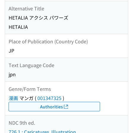
Alternative Title
HETALIA アクシス パワーズ
HETALIA
Place of Publication (Country Code)
JP
Text Language Code
jpn
Genre/Form Terms
漫画
マンガ
(
001347325
)
Authorities
NDC 9th ed.
726.1 : Caricatures. Illustration