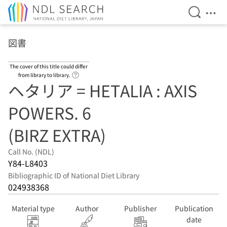
Open Se
Ope
Jump to main content
図書
The cover of this title could differ
Link to Help Page
from library to library.
ヘタリア = HETALIA : AXIS
POWERS. 6
(BIRZ EXTRA)
Call No. (NDL)
Y84-L8403
Bibliographic ID of National Diet Library
024938368
Material type
Author
Publisher
Publication
date