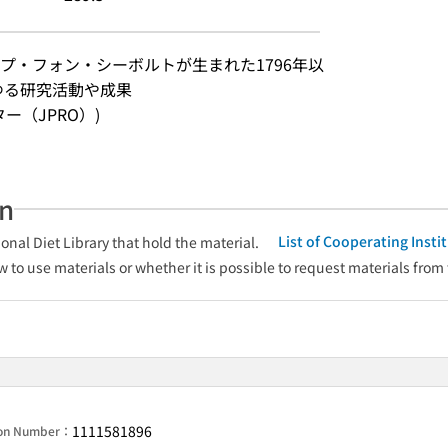
プ・フォン・シーボルトが生まれた1796年以
ゆる研究活動や成果
ンター（JPRO）)
an
List of Cooperating Inst
onal Diet Library that hold the material.
w to use materials or whether it is possible to request materials from
1111581896
ion Number：