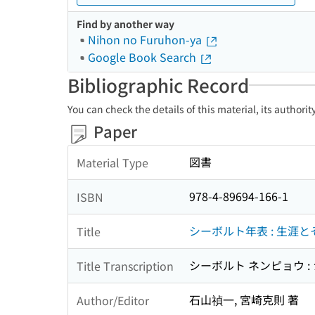
Find by another way
Nihon no Furuhon-ya
Google Book Search
Bibliographic Record
You can check the details of this material, its authori
Paper
図書
Material Type
978-4-89694-166-1
ISBN
シーボルト年表 : 生涯
Title
シーボルト ネンピョウ :
Title Transcription
石山禎一, 宮崎克則 著
Author/Editor