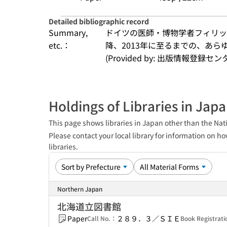
Detailed bibliographic record
Summary,
ドイツの医師・博物学者フィリッ
etc.：
降、2013年に至るまでの、あら
(Provided by: 出版情報登録セ
Holdings of Libraries in Jap
This page shows libraries in Japan other than the Nati
Please contact your local library for information on ho
libraries.
Northern Japan
北海道立図書館
Paper
２８９．３／ＳＩＥ
Call No.：
Book Registrat