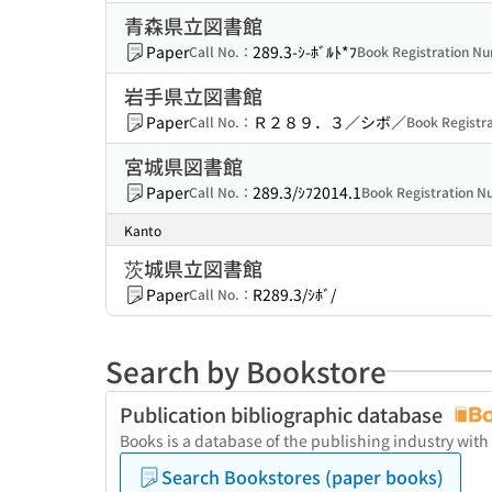
青森県立図書館
Paper
289.3-ｼ-ﾎﾞﾙﾄ*ﾌ
Call No.：
Book Registration 
岩手県立図書館
Paper
Ｒ２８９．３／シボ／
Call No.：
Book Regist
宮城県図書館
Paper
289.3/ｼﾌ2014.1
Call No.：
Book Registration 
Kanto
茨城県立図書館
Paper
R289.3/ｼﾎﾞ/
Call No.：
Search by Bookstore
Publication bibliographic database
Books is a database of the publishing industry with
Search Bookstores (paper books)