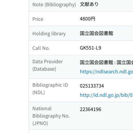
文献あり
Note (Bibliography)
4800円
Price
国立国会図書館
Holding library
GK551-L9
Call No.
Data Provider
国立国会図書館 : 国立
(Database)
https://ndlsearch.ndl.go
Bibliographic ID
025133734
(NDL)
http://id.ndl.go.jp/bib
National
22364196
Bibliography No.
(JPNO)