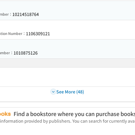
10214518764
Number：
1106309121
ration Number：
1010875126
Number：
See More (48)
Find a bookstore where you can purchase book
 information provided by publishers. You can search for currently a