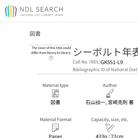
Jump to main content
図書
シーボルト年表
The cover of this title could
differ from library to library.
Link to Help Page
GK551-L9
Call No. (NDL)
Bibliographic ID of National Diet
Material type
Author
図書
石山禎一, 宮崎克則 著
Material Format
Capacity, size, etc.
Paper
433p ; 22cm