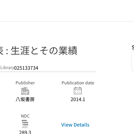
 : 生涯とその業績
025133734
 Library
Publisher
Publication date
八坂書房
2014.1
NDC
View Details
289.3