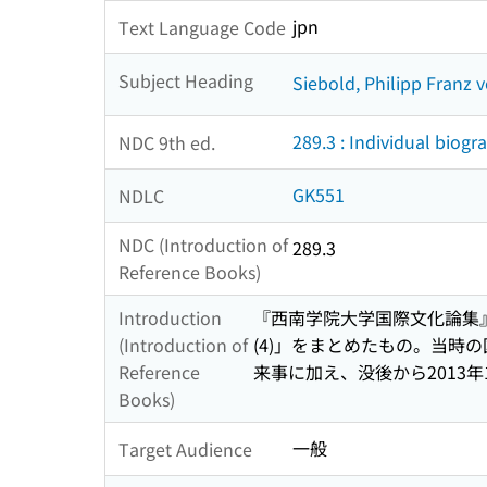
jpn
Text Language Code
Subject Heading
Siebold, Philipp Franz 
289.3 : Individual biogr
NDC 9th ed.
GK551
NDLC
NDC (Introduction of
289.3
Reference Books)
Introduction
『西南学院大学国際文化論集』26
(Introduction of
(4)」をまとめたもの。当
Reference
来事に加え、没後から2013
Books)
一般
Target Audience