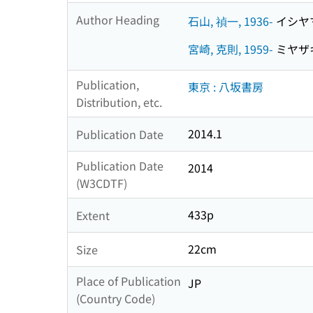
Author Heading
石山, 禎一, 1936-
イシヤマ,
宮崎, 克則, 1959-
ミヤザキ,
Publication,
東京 : 八坂書房
Distribution, etc.
2014.1
Publication Date
Publication Date
2014
(W3CDTF)
433p
Extent
22cm
Size
Place of Publication
JP
(Country Code)