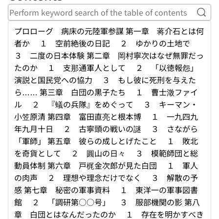
Perf
プロローグ 病床の元陸軍参謀 第一章 蒋介石とは何
者か １ 空前絶後の日記 ２ ゆかりの土地で
３ 二度の日本体験 第二章 岡村寧次はなぜ無罪だっ
たのか １ 支那通軍人として ２ 「以徳報怨」
演説と国民党への協力 ３ もし彼に死刑を与えた
ら…… 第三章 白団の黒子たち １ 曹士澂ファイ
ル ２ 『蟻の兵隊』をめぐって ３ キーマン・
小笠原清 第四章 富田直亮と根本博 １ 一九四九
年九月十日 ２ 古寧頭の戦いの謎 ３ さながら
「軍師」 第五章 彼らの成しとげたこと １ 敗北
を奇貨として ２ 圓山の日々 ３ 模範師団と総
動員体制 第六章 戸梶金次郎が見た白団 １ 軍人
の肉声 ２ 理想や理念だけでなく ３ 解散の予
感 第七章 秘密の軍事資料 １ 東洋一の軍事図書
館 ２ 「調研第○○号」 ３ 服部機関の影 第八
章 白団とはなんだったのか １ 存在を明かすべき