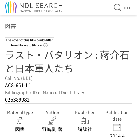
Open Se
Ope
Jump to main content
図書
The cover of this title could differ
Link to Help Page
from library to library.
ラスト・バタリオン : 蔣介石
と日本軍人たち
Call No. (NDL)
AC8-651-L1
Bibliographic ID of National Diet Library
025389982
Material type
Author
Publisher
Publication
date
図書
野嶋剛 著
講談社
2014.4