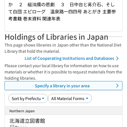
か ２ 楊鴻儒の悲劇 ３ 日中台と蒋介石、そし
て白団 エピローグ 温泉路一四四号 あとがき 主要参
考書籍 巻末資料 関連年表
Holdings of Libraries in Japan
This page shows libraries in Japan other than the National Diet
Library that hold the material.
List of Cooperating Institutions and Databases
Please contact your local library for information on how to use
materials or whether it is possible to request materials from the
holding libraries.
Specify a library in your area
Northern Japan
北海道立図書館