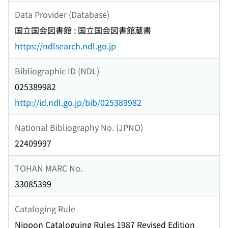
Data Provider (Database)
国立国会図書館 : 国立国会図書館蔵書
https://ndlsearch.ndl.go.jp
Bibliographic ID (NDL)
025389982
http://id.ndl.go.jp/bib/025389982
National Bibliography No. (JPNO)
22409997
TOHAN MARC No.
33085399
Cataloging Rule
Nippon Cataloguing Rules 1987 Revised Edition