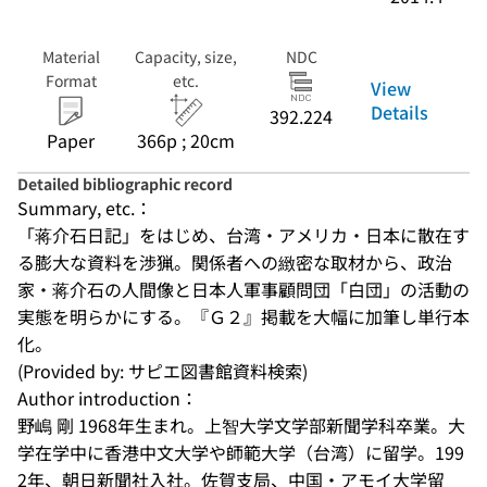
Material
Capacity, size,
NDC
Format
etc.
View
Details
392.224
Paper
366p ; 20cm
Detailed bibliographic record
Summary, etc.：
「蒋介石日記」をはじめ、台湾・アメリカ・日本に散在す
る膨大な資料を渉猟。関係者への緻密な取材から、政治
家・蒋介石の人間像と日本人軍事顧問団「白団」の活動の
実態を明らかにする。『Ｇ２』掲載を大幅に加筆し単行本
化。
(Provided by: サピエ図書館資料検索)
Author introduction：
野嶋 剛 1968年生まれ。上智大学文学部新聞学科卒業。大
学在学中に香港中文大学や師範大学（台湾）に留学。199
2年、朝日新聞社入社。佐賀支局、中国・アモイ大学留