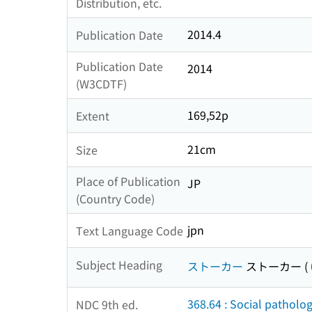
Distribution, etc.
2014.4
Publication Date
Publication Date
2014
(W3CDTF)
169,52p
Extent
21cm
Size
Place of Publication
JP
(Country Code)
jpn
Text Language Code
Subject Heading
ストーカー
ストーカー
(
368.64 : Social patholo
NDC 9th ed.