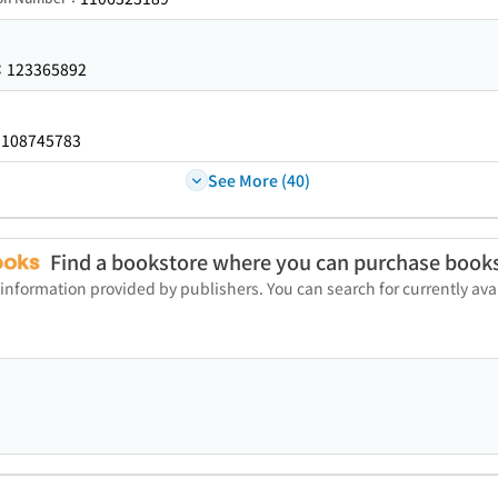
123365892
：
108745783
：
See More (40)
Find a bookstore where you can purchase book
 information provided by publishers. You can search for currently a