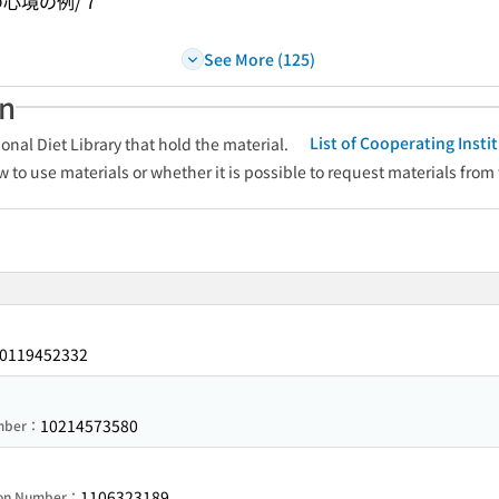
境の例/ 7
See More (125)
an
List of Cooperating Inst
onal Diet Library that hold the material.
w to use materials or whether it is possible to request materials from
0119452332
10214573580
umber：
1106323189
ion Number：