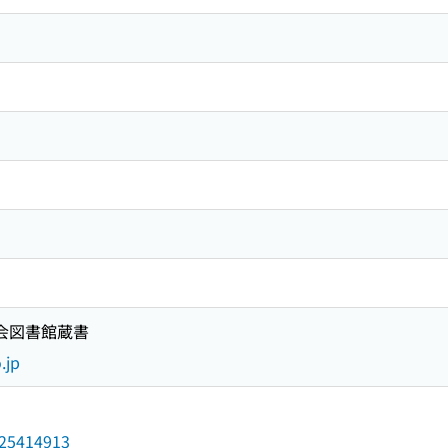
国会図書館蔵書
.jp
/025414913