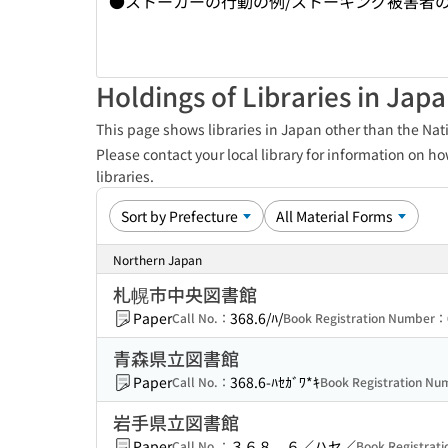
●ストーカーの行動の例/ストーキング被害者の心
Holdings of Libraries in Jap
This page shows libraries in Japan other than the Nati
Please contact your local library for information on ho
libraries.
Northern Japan
札幌市中央図書館
Paper
368.6/ﾊ/
Call No.：
Book Registration Number：
青森県立図書館
Paper
368.6-ﾊｾｶﾞﾜ*ｷ
Call No.：
Book Registration N
岩手県立図書館
Paper
３６８．６／ハセ／
Call No.：
Book Registrat