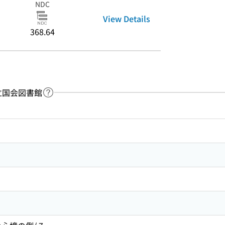
NDC
View Details
368.64
：国立国会図書館
Link to Help Page
 keyword search of the table of contents