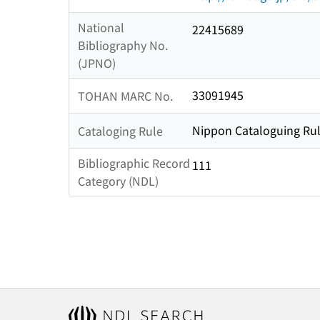
National
22415689
Bibliography No.
(JPNO)
33091945
TOHAN MARC No.
Nippon Cataloguing Rul
Cataloging Rule
Bibliographic Record
111
Category (NDL)