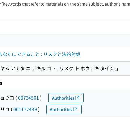
ty (keywords that refer to materials on the same subject, author's name
むあなたにできること : リスクと法的対処
ナヤム アナタ ニ デキル コト : リスク ト ホウテキ タイショ
著
キョウコ
(
00734501
)
Authorities
エリコ
(
001172439
)
Authorities