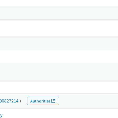
00827214
)
Authorities
gy