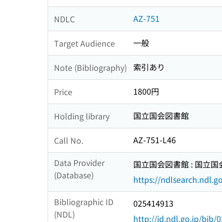
AZ-751
NDLC
一般
Target Audience
索引あり
Note (Bibliography)
1800円
Price
国立国会図書館
Holding library
AZ-751-L46
Call No.
Data Provider
国立国会図書館 : 国立
(Database)
https://ndlsearch.ndl.go
Bibliographic ID
025414913
(NDL)
http://id.ndl.go.jp/bib