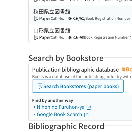
秋田県立図書館
Paper
368.6/ﾊｽ/
Call No.：
Book Registration Number
山形県立図書館
Paper
368.6-ﾊｾ
Call No.：
Book Registration Number
Search by Bookstore
Publication bibliographic database
Books is a database of the publishing industry with
Search Bookstores (paper books)
Find by another way
Nihon no Furuhon-ya
Google Book Search
Bibliographic Record