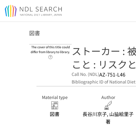
Jump to main content
図書
ストーカー :
The cover of this title could
differ from library to library.
Link to Help Page
こと : リスク
AZ-751-L46
Call No. (NDL)
Bibliographic ID of National Diet
Material type
Author
図書
長谷川京子, 山脇絵里子
著