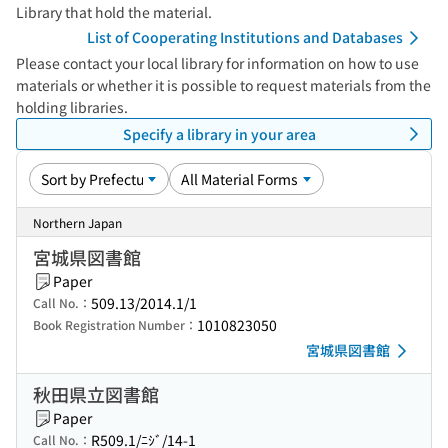
Library that hold the material.
List of Cooperating Institutions and Databases
Please contact your local library for information on how to use
materials or whether it is possible to request materials from the
holding libraries.
Specify a library in your area
Northern Japan
宮城県図書館
Paper
509.13/2014.1/1
Call No.：
1010823050
Book Registration Number：
宮城県図書館
秋田県立図書館
Paper
R509.1/ﾆｼﾞ/14-1
Call No.：