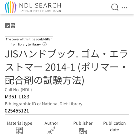
Open Se
Ope
Jump to main content
図書
The cover of this title could differ
Link to Help Page
from library to library.
JISハンドブック. ゴム・エラ
ストマー 2014-1 (ポリマー・
配合剤の試験方法)
Call No. (NDL)
M361-L183
Bibliographic ID of National Diet Library
025455121
Material type
Author
Publisher
Publication
date