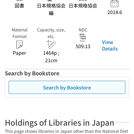
図書
日本規格協会
日本規格協会
2014.6
編
Material
Capacity, size,
NDC
Format
etc.
View
509.13
Details
Paper
1464p ;
21cm
Search by Bookstore
Search by Bookstore
Holdings of Libraries in Japan
This page shows libraries in Japan other than the National Diet