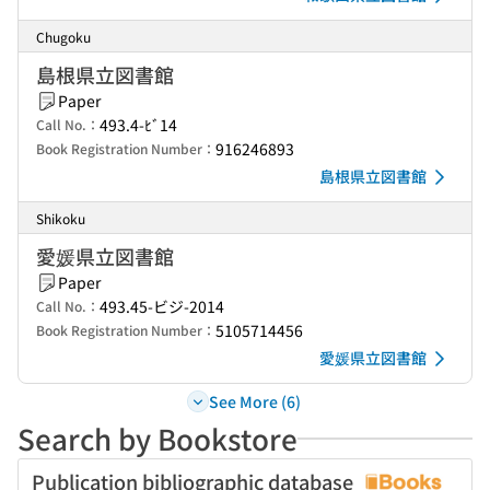
Chugoku
島根県立図書館
Paper
493.4-ﾋﾞ14
Call No.：
916246893
Book Registration Number：
島根県立図書館
Shikoku
愛媛県立図書館
Paper
493.45-ビジ-2014
Call No.：
5105714456
Book Registration Number：
愛媛県立図書館
See More (6)
Search by Bookstore
Publication bibliographic database