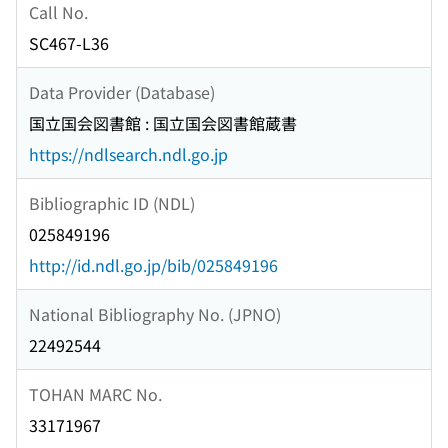
Call No.
SC467-L36
Data Provider (Database)
国立国会図書館 : 国立国会図書館蔵書
https://ndlsearch.ndl.go.jp
Bibliographic ID (NDL)
025849196
http://id.ndl.go.jp/bib/025849196
National Bibliography No. (JPNO)
22492544
TOHAN MARC No.
33171967