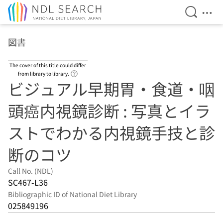
Open Se
Ope
Jump to main content
図書
The cover of this title could differ
Link to Help Page
from library to library.
ビジュアル早期胃・食道・咽
頭癌内視鏡診断 : 写真とイラ
ストでわかる内視鏡手技と診
断のコツ
Call No. (NDL)
SC467-L36
Bibliographic ID of National Diet Library
025849196