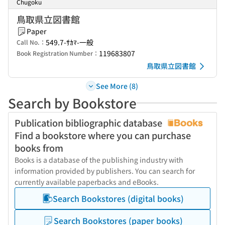
Chugoku
鳥取県立図書館
Paper
549.7-ｻｶﾏ-一般
Call No.：
119683807
Book Registration Number：
鳥取県立図書館
See More (8)
Search by Bookstore
Publication bibliographic database
Find a bookstore where you can purchase
books from
Books is a database of the publishing industry with
information provided by publishers. You can search for
currently available paperbacks and eBooks.
Search Bookstores (digital books)
Search Bookstores (paper books)