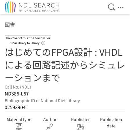
Open Se
Ope
Jump to main content
図書
The cover of this title could differ
Link to Help Page
from library to library.
はじめてのFPGA設計 : VHDL
による回路記述からシミュレ
ーションまで
Call No. (NDL)
ND386-L67
Bibliographic ID of National Diet Library
025939041
Material type
Author
Publisher
Publication
date