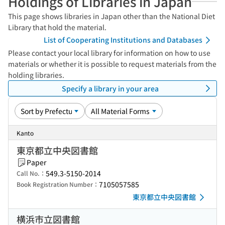
Holdings of Libraries in Japan
This page shows libraries in Japan other than the National Diet
Library that hold the material.
List of Cooperating Institutions and Databases
Please contact your local library for information on how to use
materials or whether it is possible to request materials from the
holding libraries.
Specify a library in your area
Kanto
東京都立中央図書館
Paper
549.3-5150-2014
Call No.：
7105057585
Book Registration Number：
東京都立中央図書館
横浜市立図書館