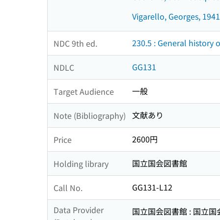
Vigarello, Georges, 1941
230.5 : General history 
NDC 9th ed.
GG131
NDLC
一般
Target Audience
文献あり
Note (Bibliography)
2600円
Price
国立国会図書館
Holding library
GG131-L12
Call No.
Data Provider
国立国会図書館 : 国立