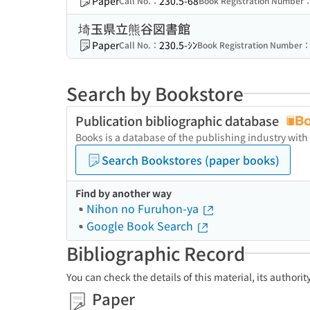
Paper
230.5-68
Call No.：
Book Registration Number
埼玉県立熊谷図書館
Paper
230.5-ｼﾝ
Call No.：
Book Registration Number
Search by Bookstore
Publication bibliographic database
Books is a database of the publishing industry with
Search Bookstores (paper books)
Find by another way
Nihon no Furuhon-ya
Google Book Search
Bibliographic Record
You can check the details of this material, its authori
Paper