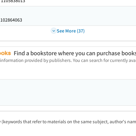
1105838013
：
102864063
：
See More (37)
Find a bookstore where you can purchase book
 information provided by publishers. You can search for currently a
ty (keywords that refer to materials on the same subject, author's name