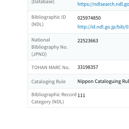
(Database)
https://ndlsearch.ndl.go
Bibliographic ID
025974850
(NDL)
http://id.ndl.go.jp/bib
National
22523663
Bibliography No.
(JPNO)
33198357
TOHAN MARC No.
Nippon Cataloguing Rul
Cataloging Rule
Bibliographic Record
111
Category (NDL)