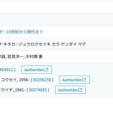
 : 16世紀から現代まで
テ キタカ : ジュウロクセイキ カラ ゲンダイ マデ
誠, 鷲見洋一, 岑村傑 著
464912
)
Authorities
コウセイ, 1956-
(
00256258
)
Authorities
ウイチ, 1941-
(
00074885
)
Authorities