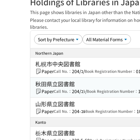
Holdings of Libraries in Jap
This page shows libraries in Japan other than the Nati
Please contact your local library for information on ho
libraries.
Northern Japan
札幌市中央図書館
Paper
204/ｺ/
0
Call No.：
Book Registration Number：
秋田県立図書館
Paper
204/ｺｼ/
Call No.：
Book Registration Number：
山形県立図書館
Paper
204-ｺﾙ
1
Call No.：
Book Registration Number：
Kanto
栃木県立図書館