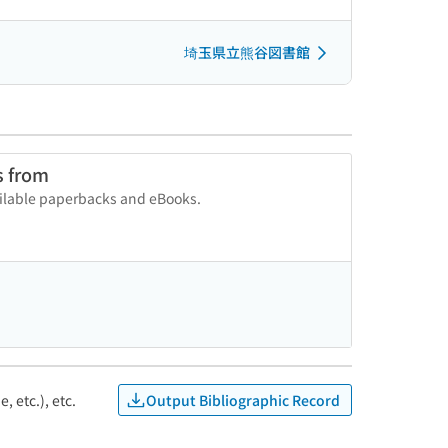
埼玉県立熊谷図書館
s from
vailable paperbacks and eBooks.
Output Bibliographic Record
, etc.), etc.