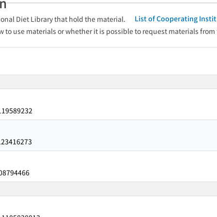
an
List of Cooperating Inst
onal Diet Library that hold the material.
w to use materials or whether it is possible to request materials from
119589232
123416273
08794466