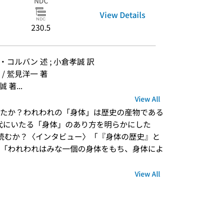
NDC
View Details
230.5
コルバン 述 ; 小倉孝誠 訳
 鷲見洋一 著
著...
View All
たか？われわれの「身体」は歴史の産物である
現代にいたる「身体」のあり方を明らかにした
読むか？〈インタビュー〉「『身体の歴史』と
「われわれはみな一個の身体をもち、身体によ
View All