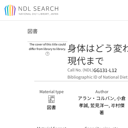
Jump to main content
図書
身体はどう変わ
The cover of this title could
differ from library to library.
Link to Help Page
現代まで
GG131-L12
Call No. (NDL)
Bibliographic ID of National Diet
Material type
Author
アラン・コルバン, 小倉
孝誠, 鷲見洋一, 岑村傑
図書
著