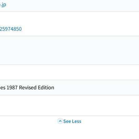
.jp
/025974850
es 1987 Revised Edition
See Less