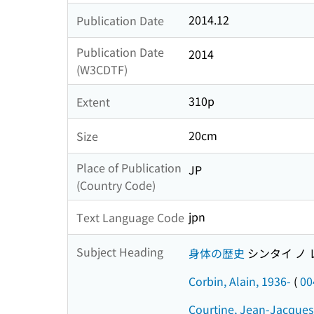
2014.12
Publication Date
Publication Date
2014
(W3CDTF)
310p
Extent
20cm
Size
Place of Publication
JP
(Country Code)
jpn
Text Language Code
Subject Heading
身体の歴史
シンタイ ノ 
Corbin, Alain, 1936-
(
00
Courtine, Jean-Jacques