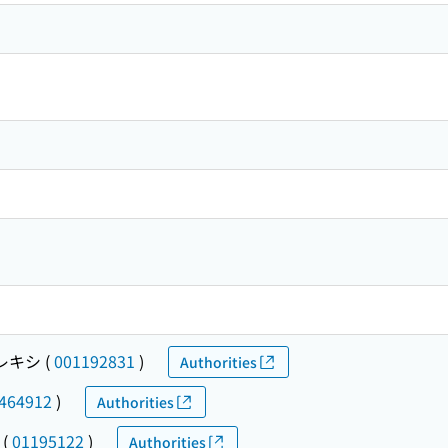
レキシ
(
001192831
)
Authorities
464912
)
Authorities
(
01195122
)
Authorities