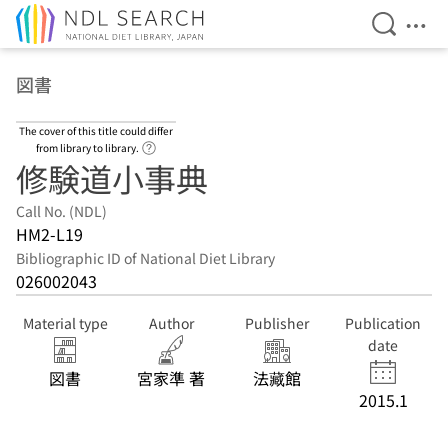
Open Se
Ope
Jump to main content
図書
The cover of this title could differ
Link to Help Page
from library to library.
修験道小事典
Call No. (NDL)
HM2-L19
Bibliographic ID of National Diet Library
026002043
Material type
Author
Publisher
Publication
date
図書
宮家準 著
法藏館
2015.1