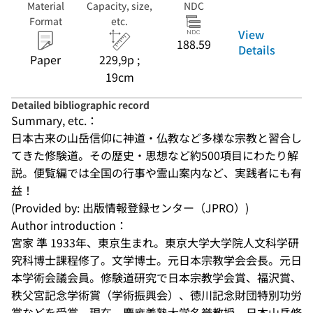
Material
Capacity, size,
NDC
Format
etc.
View
188.59
Details
Paper
229,9p ;
19cm
Detailed bibliographic record
Summary, etc.：
日本古来の山岳信仰に神道・仏教など多様な宗教と習合し
てきた修験道。その歴史・思想など約500項目にわたり解
説。便覧編では全国の行事や霊山案内など、実践者にも有
益！
(Provided by: 出版情報登録センター（JPRO）)
Author introduction：
宮家 準 1933年、東京生まれ。東京大学大学院人文科学研
究科博士課程修了。文学博士。元日本宗教学会会長。元日
本学術会議会員。修験道研究で日本宗教学会賞、福沢賞、
秩父宮記念学術賞（学術振興会）、徳川記念財団特別功労
賞などを受賞。現在、慶應義塾大学名誉教授、日本山岳修