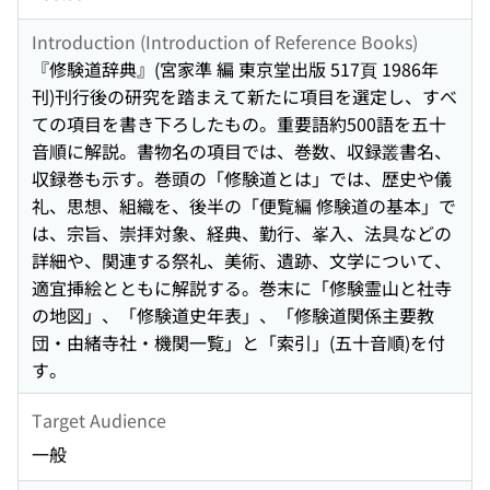
Introduction (Introduction of Reference Books)
『修験道辞典』(宮家準 編 東京堂出版 517頁 1986年
刊)刊行後の研究を踏まえて新たに項目を選定し、すべ
ての項目を書き下ろしたもの。重要語約500語を五十
音順に解説。書物名の項目では、巻数、収録叢書名、
収録巻も示す。巻頭の「修験道とは」では、歴史や儀
礼、思想、組織を、後半の「便覧編 修験道の基本」で
は、宗旨、崇拝対象、経典、勤行、峯入、法具などの
詳細や、関連する祭礼、美術、遺跡、文学について、
適宜挿絵とともに解説する。巻末に「修験霊山と社寺
の地図」、「修験道史年表」、「修験道関係主要教
団・由緒寺社・機関一覧」と「索引」(五十音順)を付
す。
Target Audience
一般