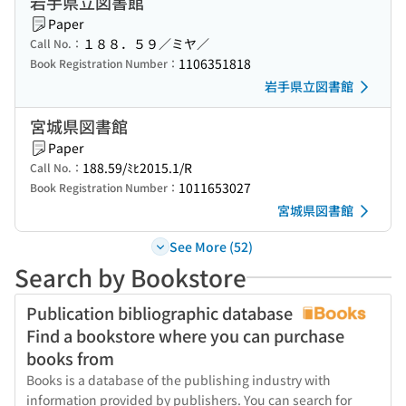
岩手県立図書館
Paper
１８８．５９／ミヤ／
Call No.：
1106351818
Book Registration Number：
岩手県立図書館
宮城県図書館
Paper
188.59/ﾐﾋ2015.1/R
Call No.：
1011653027
Book Registration Number：
宮城県図書館
See More (52)
Search by Bookstore
Publication bibliographic database
Find a bookstore where you can purchase
books from
Books is a database of the publishing industry with
information provided by publishers. You can search for