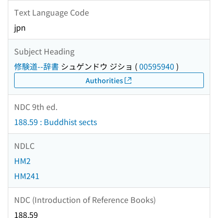
Text Language Code
jpn
Subject Heading
修験道--辞書
シュゲンドウ ジショ
(
00595940
)
Authorities
NDC 9th ed.
188.59 : Buddhist sects
NDLC
HM2
HM241
NDC (Introduction of Reference Books)
188.59