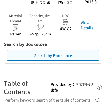
2015.6
防止協会 編
防止協会
Material
Capacity, size,
NDC
Format
etc.
View
Details
498.82
Paper
452p ; 26cm
Search by Bookstore
Search by Bookstore
Table of
Provided by：国立国会図
Lin
Contents
書館
Perf