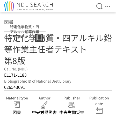
Open Se
Ope
Jump to main content
図書
特定化学物質・四
アルキル鉛等作業
特定化学物質・四アルキル鉛
主任者テキスト
第8版
等作業主任者テキスト
第8版
Call No. (NDL)
EL171-L183
Bibliographic ID of National Diet Library
026543091
Material type
Author
Publisher
Publication
date
図書
中央労働災害
中央労働災害