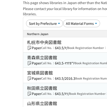
This page shows libraries in Japan other than the Nati
Please contact your local library for information on ho
libraries.
Northern Japan
札幌市中央図書館
Paper
643.5/ﾏ/
Call No.：
Book Registration Number：
青森県立図書館
Paper
643.5-ﾏﾂﾅｶ*ﾃ
Call No.：
Book Registration Nu
宮城県図書館
Paper
643.5/2016.3
Call No.：
Book Registration Nu
秋田県立図書館
Paper
643.5/ﾏｿ/
Call No.：
Book Registration Number
山形県立図書館