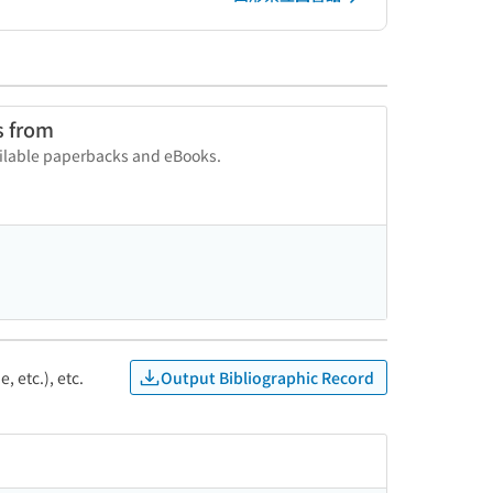
s from
vailable paperbacks and eBooks.
Output Bibliographic Record
, etc.), etc.