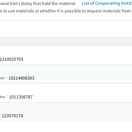
List of Cooperating Inst
onal Diet Library that hold the material.
w to use materials or whether it is possible to request materials from
1310025703
10214806303
mber：
1011356787
mber：
123570178
：