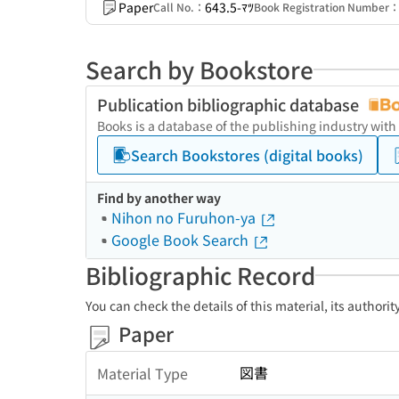
Paper
643.5-ﾏﾂ
Call No.：
Book Registration Number
Search by Bookstore
Publication bibliographic database
Books is a database of the publishing industry with
Search Bookstores (digital books)
Find by another way
Nihon no Furuhon-ya
Google Book Search
Bibliographic Record
You can check the details of this material, its authori
Paper
図書
Material Type