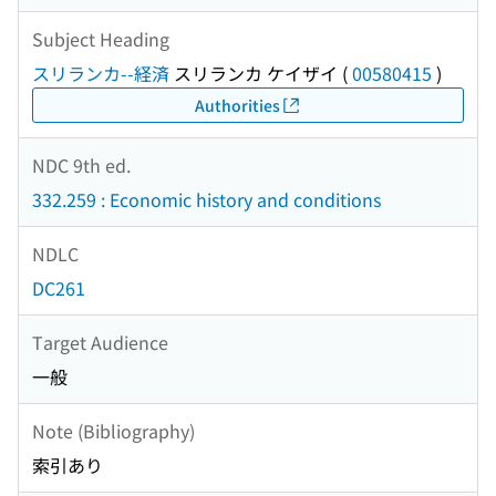
Subject Heading
スリランカ--経済
スリランカ ケイザイ
(
00580415
)
Authorities
NDC 9th ed.
332.259 : Economic history and conditions
NDLC
DC261
Target Audience
一般
Note (Bibliography)
索引あり