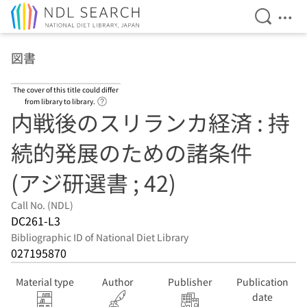
Open Se
Ope
Jump to main content
図書
The cover of this title could differ
Link to Help Page
from library to library.
内戦後のスリランカ経済 : 持
続的発展のための諸条件
(アジ研選書 ; 42)
Call No. (NDL)
DC261-L3
Bibliographic ID of National Diet Library
027195870
Material type
Author
Publisher
Publication
date