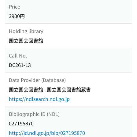
Price
3900円
Holding library
国立国会図書館
Call No.
DC261-L3
Data Provider (Database)
国立国会図書館 : 国立国会図書館蔵書
https://ndlsearch.ndl.go.jp
Bibliographic ID (NDL)
027195870
http://id.ndl.go.jp/bib/027195870