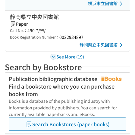
横浜市立図書館
静岡県立中央図書館
Paper
490.7/ｸﾘ/
Call No.：
0022934897
Book Registration Number：
静岡県立中央図書館
See More (19)
Search by Bookstore
Publication bibliographic database
Find a bookstore where you can purchase
books from
Books is a database of the publishing industry with
information provided by publishers. You can search for
currently available paperbacks and eBooks.
Search Bookstores (paper books)