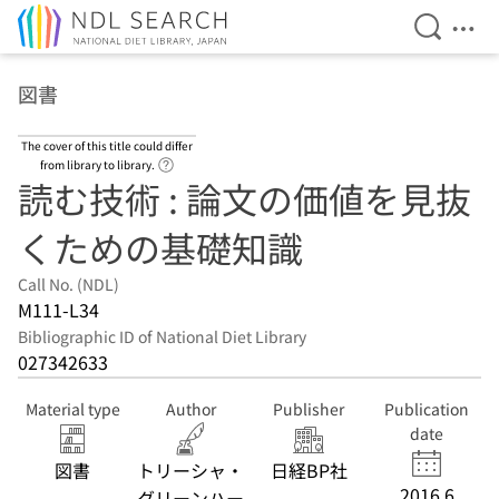
Open Se
Ope
Jump to main content
図書
The cover of this title could differ
Link to Help Page
from library to library.
読む技術 : 論文の価値を見抜
くための基礎知識
Call No. (NDL)
M111-L34
Bibliographic ID of National Diet Library
027342633
Material type
Author
Publisher
Publication
date
図書
トリーシャ・
日経BP社
2016.6
グリーンハー