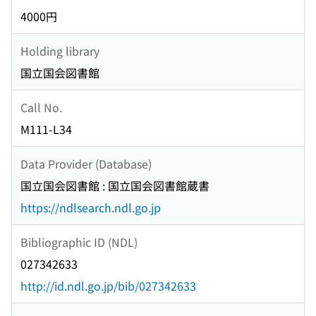
4000円
Holding library
国立国会図書館
Call No.
M111-L34
Data Provider (Database)
国立国会図書館 : 国立国会図書館蔵書
https://ndlsearch.ndl.go.jp
Bibliographic ID (NDL)
027342633
http://id.ndl.go.jp/bib/027342633