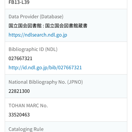
FB13-L39
Data Provider (Database)
国立国会図書館 : 国立国会図書館蔵書
https://ndlsearch.ndl.go.jp
Bibliographic ID (NDL)
027667321
http://id.ndl.go.jp/bib/027667321
National Bibliography No. (JPNO)
22821300
TOHAN MARC No.
33520463
Cataloging Rule