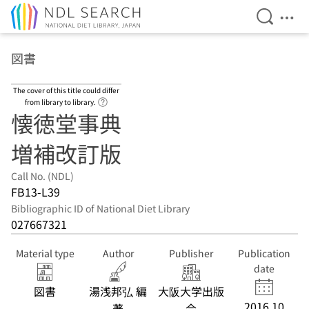
Open Se
Ope
Jump to main content
図書
The cover of this title could differ
Link to Help Page
from library to library.
懐徳堂事典
増補改訂版
Call No. (NDL)
FB13-L39
Bibliographic ID of National Diet Library
027667321
Material type
Author
Publisher
Publication
date
図書
湯浅邦弘 編
大阪大学出版
2016.10
著
会