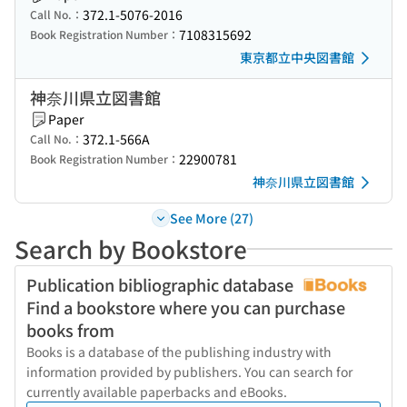
372.1-5076-2016
Call No.：
7108315692
Book Registration Number：
東京都立中央図書館
神奈川県立図書館
Paper
372.1-566A
Call No.：
22900781
Book Registration Number：
神奈川県立図書館
See More (27)
Search by Bookstore
Publication bibliographic database
Find a bookstore where you can purchase
books from
Books is a database of the publishing industry with
information provided by publishers. You can search for
currently available paperbacks and eBooks.