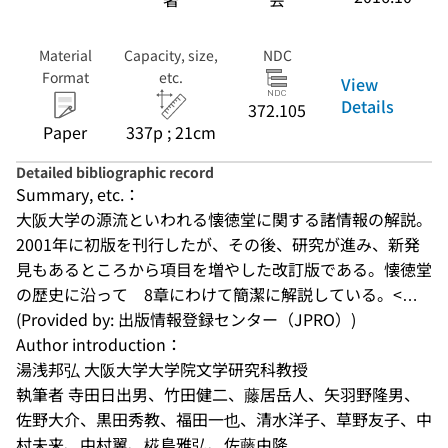
Material
Capacity, size,
NDC
Format
etc.
View
Details
372.105
Paper
337p ; 21cm
Detailed bibliographic record
Summary, etc.：
大阪大学の源流といわれる懐徳堂に関する諸情報の解説。
2001年に初版を刊行したが、その後、研究が進み、新発
見もあるところから項目を増やした改訂版である。懐徳堂
の歴史に沿って　8章にわけて簡潔に解説している。<…
(Provided by: 出版情報登録センター（JPRO）)
Author introduction：
湯浅邦弘 大阪大学大学院文学研究科教授
執筆者 寺田日出男、竹田健二、藤居岳人、矢羽野隆男、
佐野大介、黒田秀教、福田一也、清水洋子、草野友子、中
村未来、中村翼、椛島雅弘、佐藤由隆