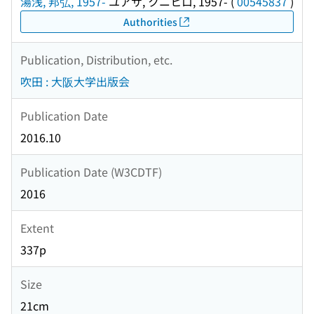
湯浅, 邦弘, 1957-
ユアサ, クニヒロ, 1957-
(
00545837
)
Authorities
Publication, Distribution, etc.
吹田 : 大阪大学出版会
Publication Date
2016.10
Publication Date (W3CDTF)
2016
Extent
337p
Size
21cm