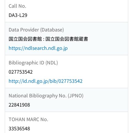
Call No.
DA3-L29
Data Provider (Database)
国立国会図書館 : 国立国会図書館蔵書
https://ndlsearch.ndl.go.jp
Bibliographic ID (NDL)
027753542
http://id.ndl.go.jp/bib/027753542
National Bibliography No. (JPNO)
22841908
TOHAN MARC No.
33536548