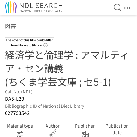
Open Se
Ope
Jump to main content
図書
The cover of this title could differ
Link to Help Page
from library to library.
経済学と倫理学 : アマルティ
ア・セン講義
(ちくま学芸文庫 ; セ5-1)
Call No. (NDL)
DA3-L29
Bibliographic ID of National Diet Library
027753542
Material type
Author
Publisher
Publication
date