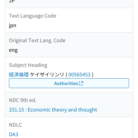
JP
Text Language Code
jpn
Original Text Lang. Code
eng
Subject Heading
経済倫理
ケイザイリンリ
(
00565453
)
Authorities
NDC 9th ed.
331.15 : Economic theory and thought
NDLC
DA3