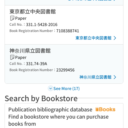
東京都立中央図書館
Paper
331.1-5428-2016
Call No.：
7108388741
Book Registration Number：
東京都立中央図書館
神奈川県立図書館
Paper
331.74-39A
Call No.：
23299456
Book Registration Number：
神奈川県立図書館
See More (17)
Search by Bookstore
Publication bibliographic database
Find a bookstore where you can purchase
books from