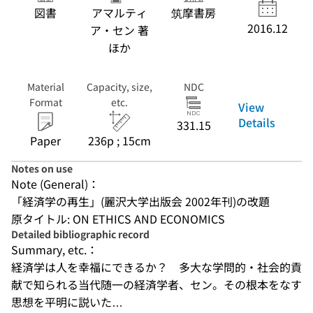
図書
アマルティ
筑摩書房
2016.12
ア・セン 著
ほか
Material
Capacity, size,
NDC
Format
etc.
View
Details
331.15
Paper
236p ; 15cm
Notes on use
Note (General)：
「経済学の再生」(麗沢大学出版会 2002年刊)の改題
原タイトル: ON ETHICS AND ECONOMICS
Detailed bibliographic record
Summary, etc.：
経済学は人を幸福にできるか？　多大な学問的・社会的貢
献で知られる当代随一の経済学者、セン。その根本をなす
思想を平明に説いた…