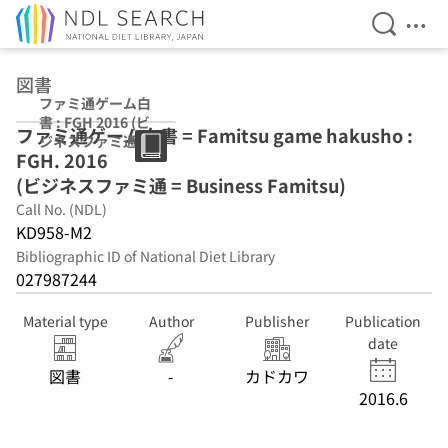
Open Se
Ope
Jump to main content
図書
ファミ通ゲーム白
書 : FGH 2016 (ビ
ファミ通ゲーム白書 = Famitsu game hakusho :
ジネスファミ通 =
FGH. 2016
Business
Famitsu)
(ビジネスファミ通 = Business Famitsu)
Call No. (NDL)
KD958-M2
Bibliographic ID of National Diet Library
027987244
Material type
Author
Publisher
Publication
date
図書
-
カドカワ
2016.6