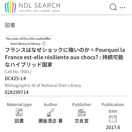
Open Se
Ope
Jump to main content
図書
The cover of this title could differ
Link to Help Page
from library to library.
フランスはなぜショックに強いのか = Pourquoi la
France est-elle résiliente aux chocs? : 持続可能
なハイブリッド国家
Call No. (NDL)
DC425-L4
Bibliographic ID of National Diet Library
028199714
Material type
Author
Publisher
Publication
date
図書
瀬藤澄彦 著
文眞堂
2017.6