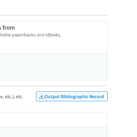
s from
vailable paperbacks and eBooks.
Output Bibliographic Record
, etc.), etc.