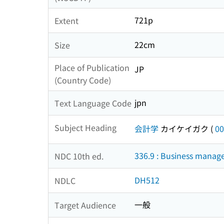
721p
Extent
22cm
Size
Place of Publication
JP
(Country Code)
jpn
Text Language Code
Subject Heading
会計学
カイケイガク
(
00
336.9 : Business mana
NDC 10th ed.
DH512
NDLC
一般
Target Audience