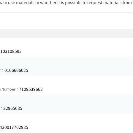
w to use materials or whether it is possible to request materials from
103108593
：
0106606025
er：
7109539662
on Number：
22965685
r：
430017702985