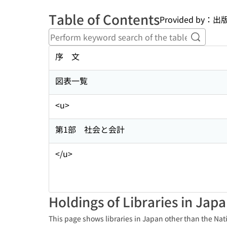
Table of Contents
Provided by
Perform
序 文
図表一覧
<u>
第1部 社会と会計
</u>
Holdings of Libraries in Jap
This page shows libraries in Japan other than the Nati