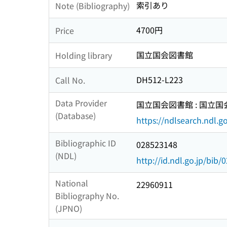
索引あり
Note (Bibliography)
4700円
Price
国立国会図書館
Holding library
DH512-L223
Call No.
Data Provider
国立国会図書館 : 国立
(Database)
https://ndlsearch.ndl.go
Bibliographic ID
028523148
(NDL)
http://id.ndl.go.jp/bib
National
22960911
Bibliography No.
(JPNO)