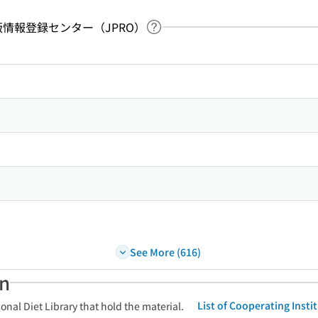
：出版情報登録センター（JPRO）
Link to Help Page
 keyword search of the table of contents
See More (616)
an
List of Cooperating Inst
onal Diet Library that hold the material.