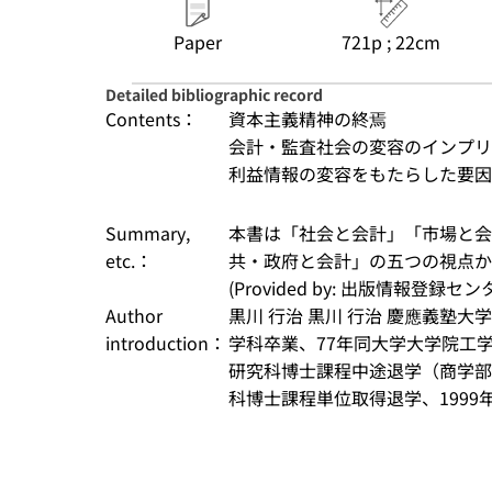
Paper
721p ; 22cm
Detailed bibliographic record
Contents：
資本主義精神の終焉
会計・監査社会の変容のインプリ
利益情報の変容をもたらした要因は
Summary,
本書は「社会と会計」「市場と会
etc.：
共・政府と会計」の五つの視点か
(Provided by: 出版情報登録セ
Author
黒川 行治 黒川 行治 慶應義塾大
introduction：
学科卒業、77年同大学大学院工
研究科博士課程中途退学（商学部
科博士課程単位取得退学、1999年