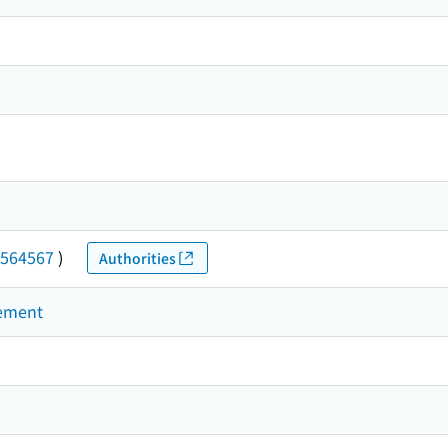
564567
)
Authorities
gement