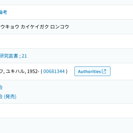
論考
 コウキョウ カイケイガク ロンコウ
叢書 ; 21
 ユキハル, 1952-
(
00681344
)
Authorities
会
 (発売)