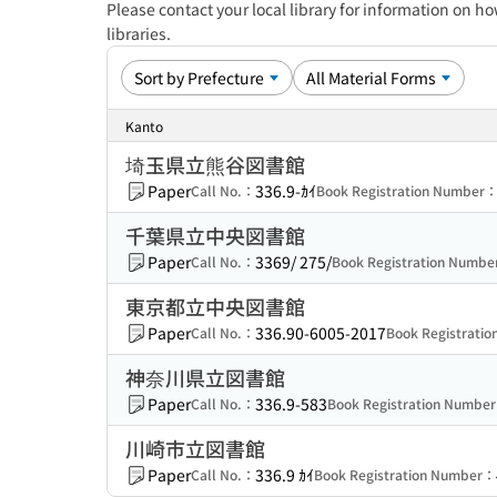
Please contact your local library for information on ho
libraries.
Kanto
埼玉県立熊谷図書館
Paper
336.9-ｶｲ
Call No.：
Book Registration Number
千葉県立中央図書館
Paper
3369/ 275/
Call No.：
Book Registration Numb
東京都立中央図書館
Paper
336.90-6005-2017
Call No.：
Book Registrati
神奈川県立図書館
Paper
336.9-583
Call No.：
Book Registration Numbe
川崎市立図書館
Paper
336.9 ｶｲ
Call No.：
Book Registration Number：