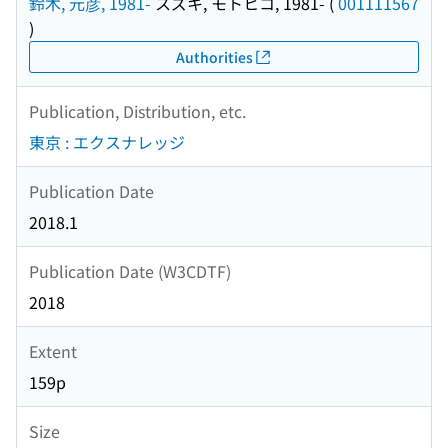
鈴木, 元彦, 1981-
スズキ, モトヒコ, 1981-
(
001111567
)
Authorities
Publication, Distribution, etc.
東京 : エクスナレッジ
Publication Date
2018.1
Publication Date (W3CDTF)
2018
Extent
159p
Size