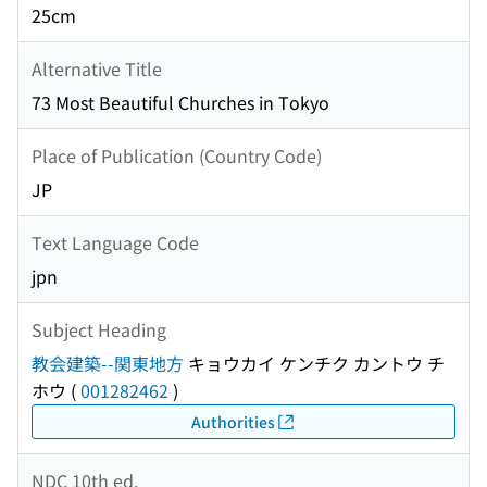
25cm
Alternative Title
73 Most Beautiful Churches in Tokyo
Place of Publication (Country Code)
JP
Text Language Code
jpn
Subject Heading
教会建築--関東地方
キョウカイ ケンチク カントウ チ
ホウ
(
001282462
)
Authorities
NDC 10th ed.