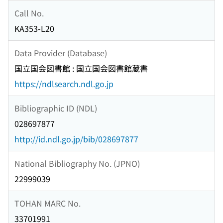
Call No.
KA353-L20
Data Provider (Database)
国立国会図書館 : 国立国会図書館蔵書
https://ndlsearch.ndl.go.jp
Bibliographic ID (NDL)
028697877
http://id.ndl.go.jp/bib/028697877
National Bibliography No. (JPNO)
22999039
TOHAN MARC No.
33701991