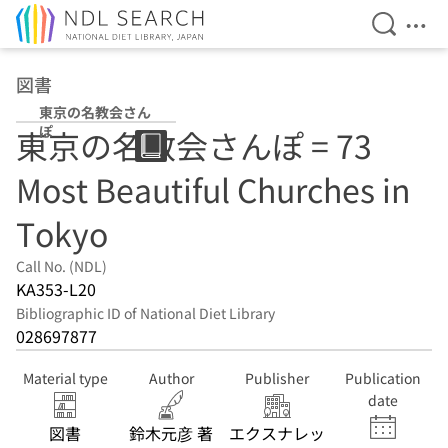
Open Se
Ope
Jump to main content
図書
東京の名教会さん
ぽ
東京の名教会さんぽ = 73
Most Beautiful Churches in
Tokyo
Call No. (NDL)
KA353-L20
Bibliographic ID of National Diet Library
028697877
Material type
Author
Publisher
Publication
date
図書
鈴木元彦 著
エクスナレッ