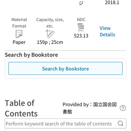
2018.1
ジ
Material
Capacity, size,
NDC
Format
etc.
View
Details
523.13
Paper
159p ; 25cm
Search by Bookstore
Search by Bookstore
Table of
Provided by：国立国会図
Lin
Contents
書館
Perf