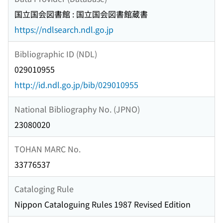
国立国会図書館 : 国立国会図書館蔵書
https://ndlsearch.ndl.go.jp
Bibliographic ID (NDL)
029010955
http://id.ndl.go.jp/bib/029010955
National Bibliography No. (JPNO)
23080020
TOHAN MARC No.
33776537
Cataloging Rule
Nippon Cataloguing Rules 1987 Revised Edition