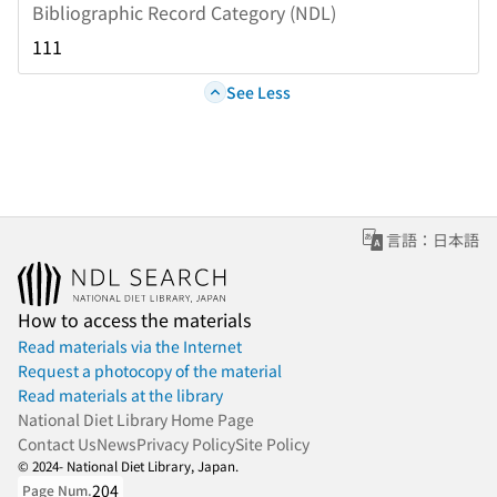
Bibliographic Record Category (NDL)
111
See Less
言語：日本語
How to access the materials
Read materials via the Internet
Request a photocopy of the material
Read materials at the library
National Diet Library Home Page
Contact Us
News
Privacy Policy
Site Policy
© 2024- National Diet Library, Japan.
204
Page Num.