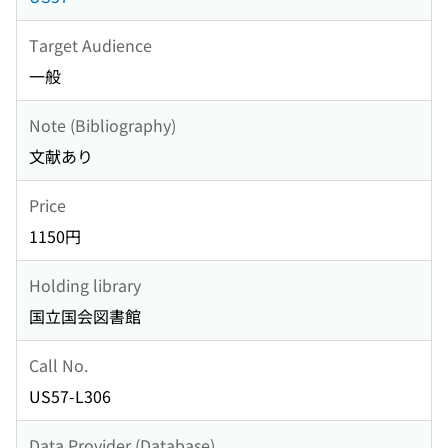
Target Audience
一般
Note (Bibliography)
文献あり
Price
1150円
Holding library
国立国会図書館
Call No.
US57-L306
Data Provider (Database)