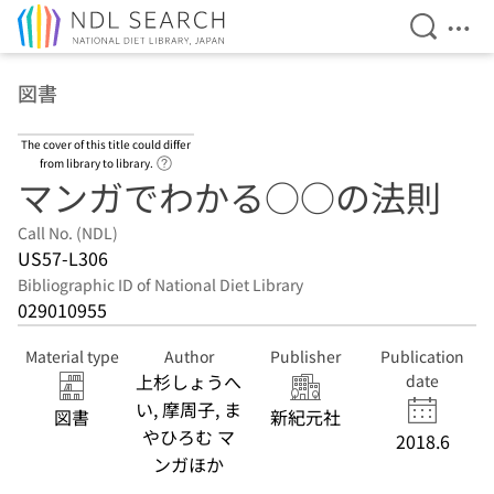
Open Se
Ope
Jump to main content
図書
The cover of this title could differ
Link to Help Page
from library to library.
マンガでわかる○○の法則
Call No. (NDL)
US57-L306
Bibliographic ID of National Diet Library
029010955
Material type
Author
Publisher
Publication
上杉しょうへ
date
い, 摩周子, ま
図書
新紀元社
やひろむ マ
2018.6
ンガほか