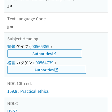
JP
Text Language Code
jpn
Subject Heading
警句
ケイク
(
00565359
)
Authorities
格言
カクゲン
(
00564739
)
Authorities
NDC 10th ed.
159.8 : Practical ethics
NDLC
US57