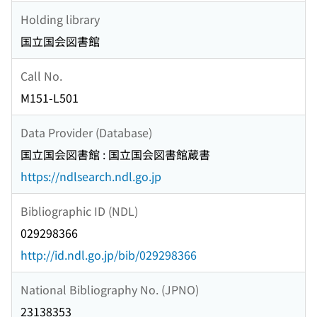
Holding library
国立国会図書館
Call No.
M151-L501
Data Provider (Database)
国立国会図書館 : 国立国会図書館蔵書
https://ndlsearch.ndl.go.jp
Bibliographic ID (NDL)
029298366
http://id.ndl.go.jp/bib/029298366
National Bibliography No. (JPNO)
23138353