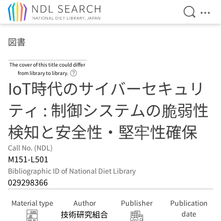
Open Se
Ope
Jump to main content
図書
The cover of this title could differ
Link to Help Page
from library to library.
IoT時代のサイバーセキュリ
ティ : 制御システムの脆弱性
検知と安全性・堅牢性確保
Call No. (NDL)
M151-L501
Bibliographic ID of National Diet Library
029298366
Material type
Author
Publisher
Publication
技術研究組合
date