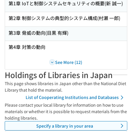
第1章 IoTと制御システムセキュリティの概要(新 誠一)
第2章 制御システムの典型的システム構成(村瀬 一郎)
第3章 脅威の動向(目黒 有輝)
第4章 対策の動向
See More (12)
Holdings of Libraries in Japan
This page shows libraries in Japan other than the National Diet
Library that hold the material.
List of Cooperating Institutions and Databases
Please contact your local library for information on how to use
materials or whether it is possible to request materials from the
holding libraries.
Specify a library in your area