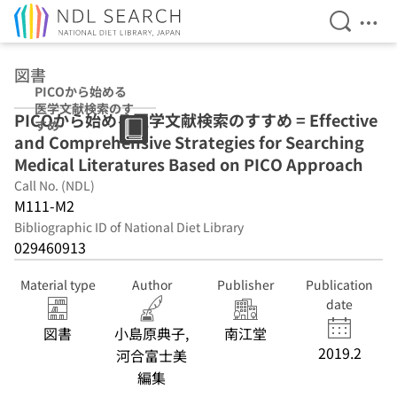
Open Se
Ope
Jump to main content
図書
PICOから始める
医学文献検索のす
PICOから始める医学文献検索のすすめ = Effective
すめ
and Comprehensive Strategies for Searching
Medical Literatures Based on PICO Approach
Call No. (NDL)
M111-M2
Bibliographic ID of National Diet Library
029460913
Material type
Author
Publisher
Publication
date
図書
小島原典子,
南江堂
2019.2
河合富士美
編集