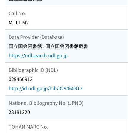
Call No.
M111-M2
Data Provider (Database)
国立国会図書館 : 国立国会図書館蔵書
https://ndlsearch.ndl.go.jp
Bibliographic ID (NDL)
029460913
http://id.ndl.go.jp/bib/029460913
National Bibliography No. (JPNO)
23181220
TOHAN MARC No.