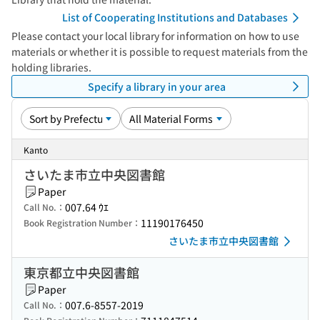
List of Cooperating Institutions and Databases
Please contact your local library for information on how to use
materials or whether it is possible to request materials from the
holding libraries.
Specify a library in your area
Kanto
さいたま市立中央図書館
Paper
007.64 ｳｴ
Call No.：
11190176450
Book Registration Number：
さいたま市立中央図書館
東京都立中央図書館
Paper
007.6-8557-2019
Call No.：