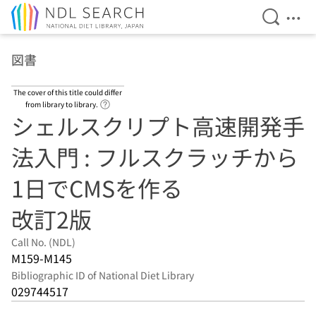
Open Se
Ope
Jump to main content
図書
The cover of this title could differ
Link to Help Page
from library to library.
シェルスクリプト高速開発手
法入門 : フルスクラッチから
1日でCMSを作る
改訂2版
Call No. (NDL)
M159-M145
Bibliographic ID of National Diet Library
029744517