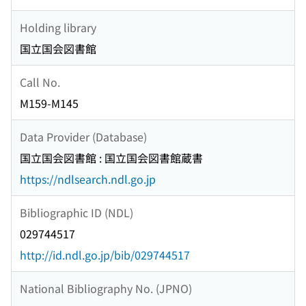
Holding library
国立国会図書館
Call No.
M159-M145
Data Provider (Database)
国立国会図書館 : 国立国会図書館蔵書
https://ndlsearch.ndl.go.jp
Bibliographic ID (NDL)
029744517
http://id.ndl.go.jp/bib/029744517
National Bibliography No. (JPNO)