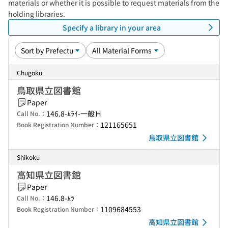
materials or whether it is possible to request materials from the
holding libraries.
Specify a library in your area
Chugoku
鳥取県立図書館
Paper
146.8-ﾑﾗｲ-一般Ｈ
Call No.：
121165651
Book Registration Number：
鳥取県立図書館
Shikoku
高知県立図書館
Paper
146.8-ﾑﾗ
Call No.：
1109684553
Book Registration Number：
高知県立図書館