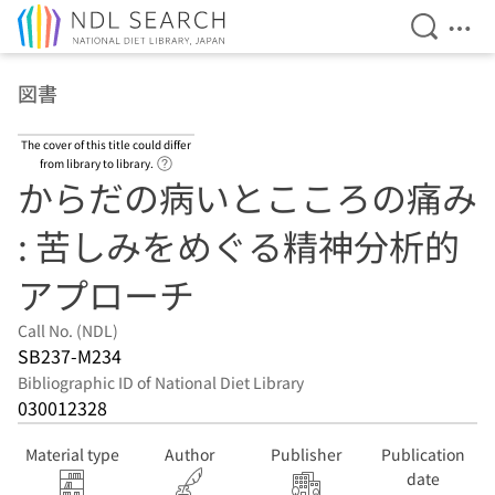
Open Se
Ope
Jump to main content
図書
The cover of this title could differ
Link to Help Page
from library to library.
からだの病いとこころの痛み
: 苦しみをめぐる精神分析的
アプローチ
Call No. (NDL)
SB237-M234
Bibliographic ID of National Diet Library
030012328
Material type
Author
Publisher
Publication
date