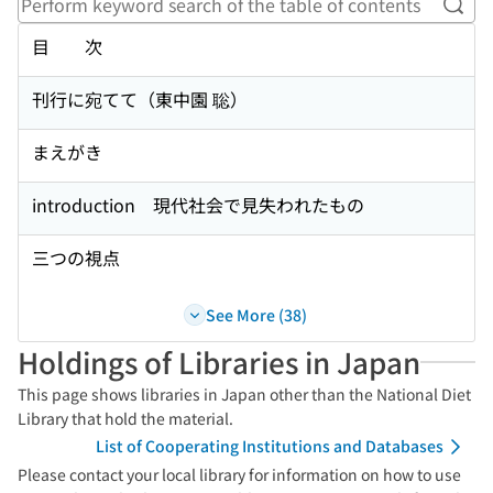
Perf
目 次
刊行に宛てて（東中園 聡）
まえがき
introduction 現代社会で見失われたもの
三つの視点
See More (38)
Holdings of Libraries in Japan
This page shows libraries in Japan other than the National Diet
Library that hold the material.
List of Cooperating Institutions and Databases
Please contact your local library for information on how to use