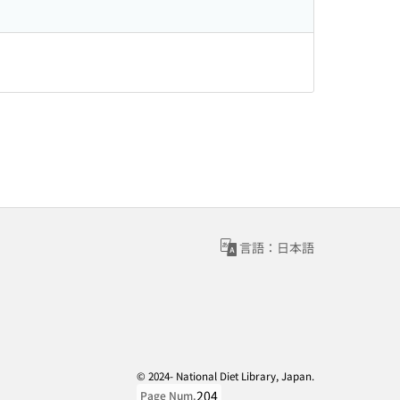
言語：日本語
© 2024- National Diet Library, Japan.
204
Page Num.