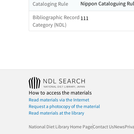
Nippon Cataloguing Rul
Cataloging Rule
Bibliographic Record
111
Category (NDL)
How to access the materials
Read materials via the Internet
Request a photocopy of the material
Read materials at the library
National Diet Library Home Page
Contact Us
News
Priv