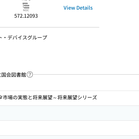
View Details
572.12093
ート・デバイスグループ
：国立国会図書館
Link to Help Page
 keyword search of the table of contents
パシタ市場の実態と将来展望～将来展望シリーズ