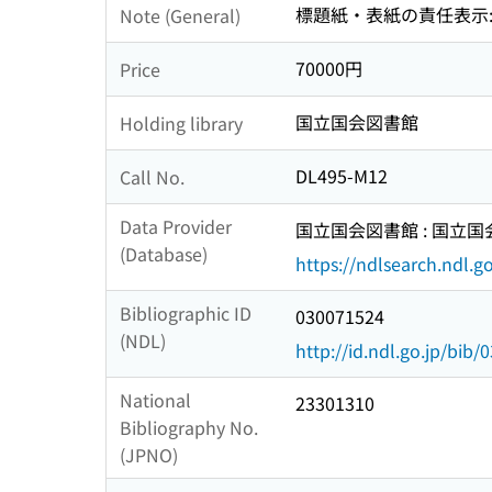
標題紙・表紙の責任表示
Note (General)
70000円
Price
国立国会図書館
Holding library
DL495-M12
Call No.
Data Provider
国立国会図書館 : 国立
(Database)
https://ndlsearch.ndl.go
Bibliographic ID
030071524
(NDL)
http://id.ndl.go.jp/bib
National
23301310
Bibliography No.
(JPNO)