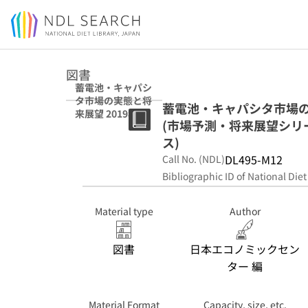
Jump to main content
図書
蓄電池・キャパシ
タ市場の実態と将
蓄電池・キャパシタ市場の実
来展望 2019年版
(市場予測・将来展望シリーズ ;
(市場予測・将来
展望シリーズ ;
ス)
Storege device
DL495-M12
Call No. (NDL)
編. エネルギーデ
Bibliographic ID of National Diet
バイス)
Material type
Author
図書
日本エコノミックセン
ター 編
Material Format
Capacity, size, etc.