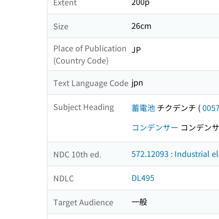
200p
Extent
26cm
Size
Place of Publication
JP
(Country Code)
jpn
Text Language Code
Subject Heading
蓄電池
チクデンチ
(
005
コンデンサー
コンデン
572.12093 : Industrial e
NDC 10th ed.
DL495
NDLC
一般
Target Audience