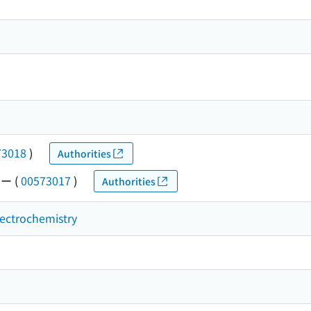
73018
)
Authorities
サー
(
00573017
)
Authorities
lectrochemistry