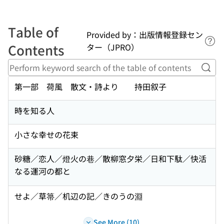
Table of
Provided by：出版情報登録セン
Lin
Contents
ター（JPRO）
Perf
第一部 荷風 散文・詩より 持田叙子
時を知る人
小さな幸せの花束
砂糖／恋人／燈火の巷／散柳窓夕栄／日和下駄／快活
なる運河の都と
せよ／草箒／机辺の記／きのうの淵
See More (10)