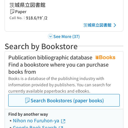
茨城県立図書館
Paper
918.6/ﾅｶﾞ/2
Call No.：
茨城県立図書館
See More (37)
Search by Bookstore
Publication bibliographic database
Find a bookstore where you can purchase
books from
Books is a database of the publishing industry with
information provided by publishers. You can search for
currently available paperbacks and eBooks.
Search Bookstores (paper books)
Find by another way
Nihon no Furuhon-ya
Google Book Search