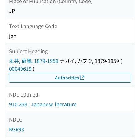
Place of Publication (Country Code)
JP
Text Language Code
jpn
Subject Heading
永井, 荷風, 1879-1959
ナガイ, カフウ, 1879-1959
(
00049619
)
Authorities
NDC 10th ed.
910.268 : Japanese literature
NDLC
KG693