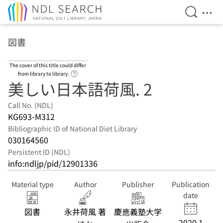
Open Se
Ope
Jump to main content
図書
The cover of this title could differ
Link to Help Page
from library to library.
美しい日本語荷風. 2
Call No. (NDL)
KG693-M312
Bibliographic ID of National Diet Library
030164560
Persistent ID (NDL)
info:ndljp/pid/12901336
Material type
Author
Publisher
Publication
date
図書
永井荷風 著
慶應義塾大学
2020.1