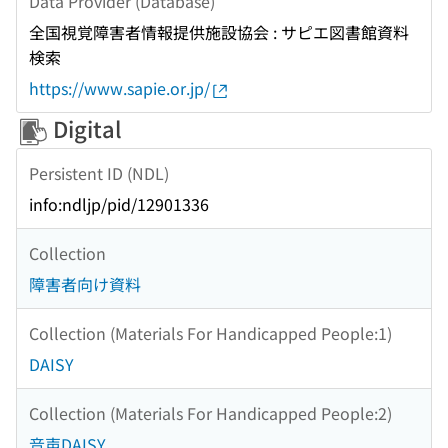
Data Provider (Database)
全国視覚障害者情報提供施設協会 : サピエ図書館資料
検索
https://www.sapie.or.jp/
Digital
Persistent ID (NDL)
info:ndljp/pid/12901336
Collection
障害者向け資料
Collection (Materials For Handicapped People:1)
DAISY
Collection (Materials For Handicapped People:2)
音声DAISY