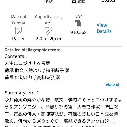
ほか
出版会
Material
Capacity, size,
NDC
Format
etc.
View
Details
910.268
Paper
220p ; 20cm
Detailed bibliographic record
Contents：
人生に口づけする言葉
荷風 散文・詩より / 持田叙子 著
荷風 俳句より / 髙柳克弘 著...
View All
Summary, etc.：
永井荷風の鮮やかな詩・散文、俳句にそっと口づけするよ
うなアンソロジー。荷風研究の第一人者で作家・持田叙
子、気鋭の俳人・髙柳克弘が、荷風の美しい日本語を詩・
散文、俳句から選りすぐり、堪能できるアンソロジー。