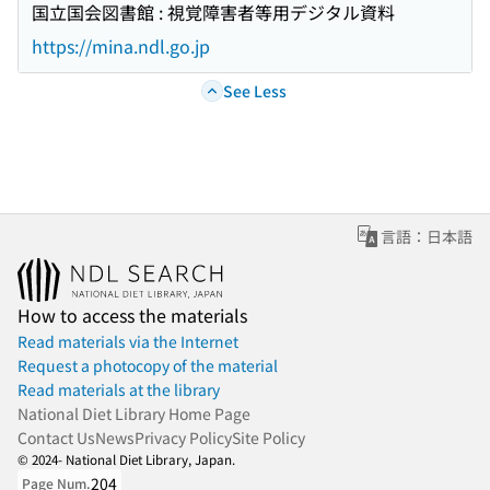
国立国会図書館 : 視覚障害者等用デジタル資料
https://mina.ndl.go.jp
See Less
言語：日本語
How to access the materials
Read materials via the Internet
Request a photocopy of the material
Read materials at the library
National Diet Library Home Page
Contact Us
News
Privacy Policy
Site Policy
© 2024- National Diet Library, Japan.
204
Page Num.