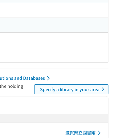
itutions and Databases
 the holding
Specify a library in your area
滋賀県立図書館