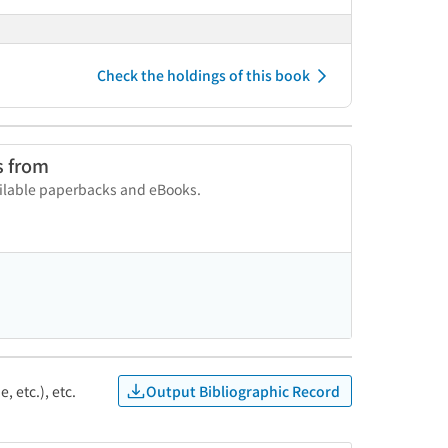
Check the holdings of this book
s from
vailable paperbacks and eBooks.
Output Bibliographic Record
, etc.), etc.