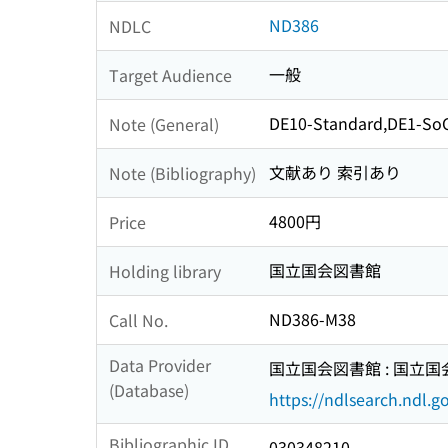
ND386
NDLC
一般
Target Audience
DE10-Standard,DE1-S
Note (General)
文献あり 索引あり
Note (Bibliography)
4800円
Price
国立国会図書館
Holding library
ND386-M38
Call No.
Data Provider
国立国会図書館 : 国立
(Database)
https://ndlsearch.ndl.go
Bibliographic ID
030348210