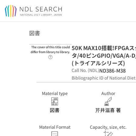
Jump to main content
図書
50K MAX10搭載!FPGA
The cover of this title could
differ from library to library.
タ/40ピンGPIO/VGA/A-D
Link to Help Page
(トライアルシリーズ)
ND386-M38
Call No. (NDL)
Bibliographic ID of National Diet
Material type
Author
図書
芹井滋喜 著
Material Format
Capacity, size, etc.