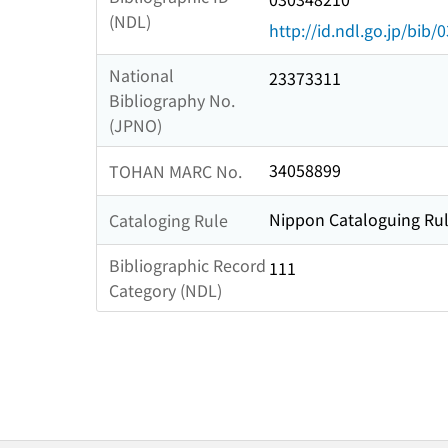
(NDL)
http://id.ndl.go.jp/bib
National
23373311
Bibliography No.
(JPNO)
34058899
TOHAN MARC No.
Nippon Cataloguing Rul
Cataloging Rule
Bibliographic Record
111
Category (NDL)