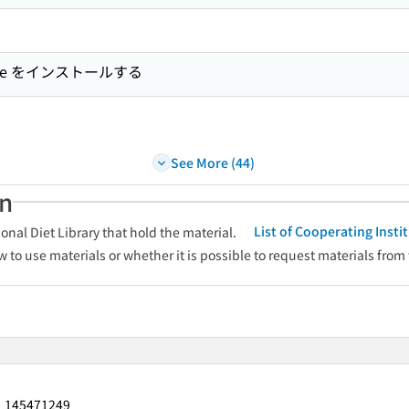
rime をインストールする
See More (44)
an
List of Cooperating Inst
onal Diet Library that hold the material.
w to use materials or whether it is possible to request materials from
145471249
：