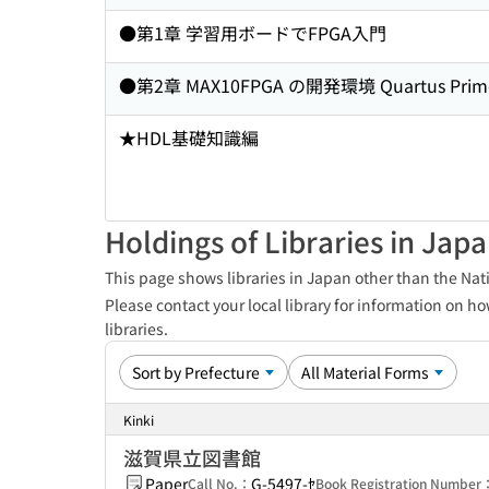
●第1章 学習用ボードでFPGA入門
●第2章 MAX10FPGA の開発環境 Quartus P
★HDL基礎知識編
Holdings of Libraries in Jap
This page shows libraries in Japan other than the Nati
Please contact your local library for information on ho
libraries.
Kinki
滋賀県立図書館
Paper
G-5497-ｾ
Call No.：
Book Registration Number