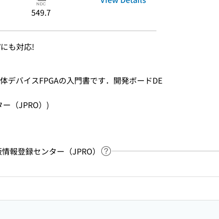
549.7
-CVにも対応!
体デバイスFPGAの入門書です．開発ボードDE
ンター（JPRO）)
：出版情報登録センター（JPRO）
Link to Help Page
 keyword search of the table of contents