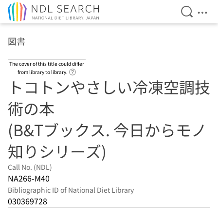
Open Se
Ope
Jump to main content
図書
The cover of this title could differ
Link to Help Page
from library to library.
トコトンやさしい冷凍空調技
術の本
(B&Tブックス. 今日からモノ
知りシリーズ)
Call No. (NDL)
NA266-M40
Bibliographic ID of National Diet Library
030369728