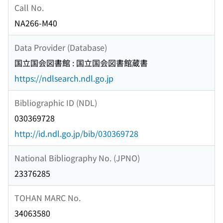
Call No.
NA266-M40
Data Provider (Database)
国立国会図書館 : 国立国会図書館蔵書
https://ndlsearch.ndl.go.jp
Bibliographic ID (NDL)
030369728
http://id.ndl.go.jp/bib/030369728
National Bibliography No. (JPNO)
23376285
TOHAN MARC No.
34063580