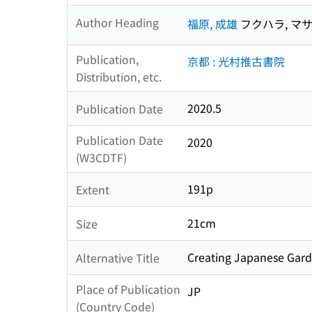
Author Heading
福原, 成雄
フクハラ, マ
Publication,
京都 : 光村推古書院
Distribution, etc.
2020.5
Publication Date
Publication Date
2020
(W3CDTF)
191p
Extent
21cm
Size
Creating Japanese Gard
Alternative Title
Place of Publication
JP
(Country Code)