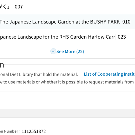
えがく」
007
The Japanese Landscape Garden at the BUSHY PARK
010
panese Landscape for the RHS Garden Harlow Carr
023
See More (22)
an
List of Cooperating Inst
onal Diet Library that hold the material.
w to use materials or whether it is possible to request materials from
1112551872
ion Number：