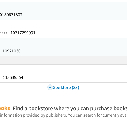
0180621302
10217299991
umber：
109210301
r：
13639554
er：
See More (33)
Find a bookstore where you can purchase book
 information provided by publishers. You can search for currently a