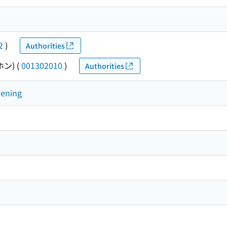
2
)
Authorities
ホン)
(
001302010
)
Authorities
dening