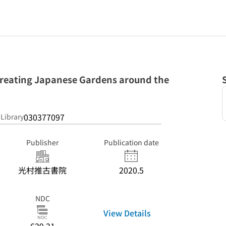
ing Japanese Gardens around the
030377097
 Library
Publisher
Publication date
光村推古書院
2020.5
NDC
View Details