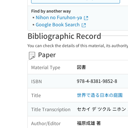
Find by another way
Nihon no Furuhon-ya
Google Book Search
Bibliographic Record
You can check the details of this material, its authori
Paper
図書
Material Type
978-4-8381-9852-8
ISBN
世界で造る日本の庭園
Title
セカイ デ ツクル ニホン
Title Transcription
福原成雄 著
Author/Editor