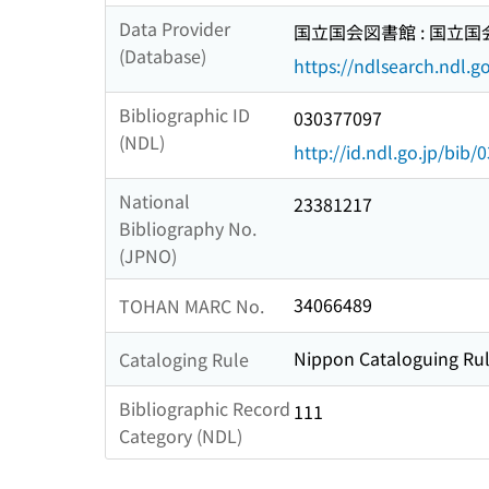
Data Provider
国立国会図書館 : 国立
(Database)
https://ndlsearch.ndl.go
Bibliographic ID
030377097
(NDL)
http://id.ndl.go.jp/bib
National
23381217
Bibliography No.
(JPNO)
34066489
TOHAN MARC No.
Nippon Cataloguing Rul
Cataloging Rule
Bibliographic Record
111
Category (NDL)