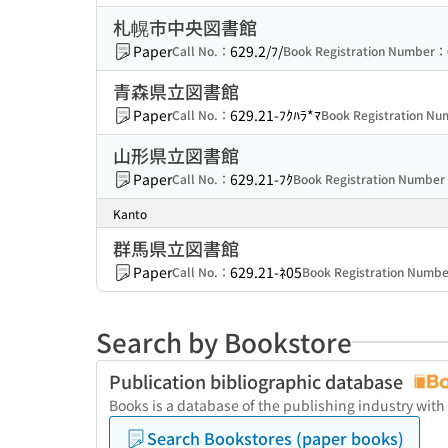
札幌市中央図書館
Paper
629.2/ﾌ/
Call No.：
Book Registration Number：
青森県立図書館
Paper
629.21-ﾌｸﾊﾗ*ﾏ
Call No.：
Book Registration N
山形県立図書館
Paper
629.21-ﾌｸ
Call No.：
Book Registration Numbe
Kanto
群馬県立図書館
Paper
629.21-ﾈ05
Call No.：
Book Registration Numb
Search by Bookstore
Publication bibliographic database
Books is a database of the publishing industry with
Search Bookstores (paper books)