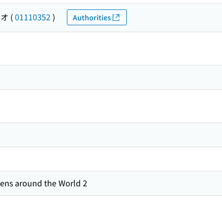
サオ
(
01110352
)
Authorities
ens around the World 2