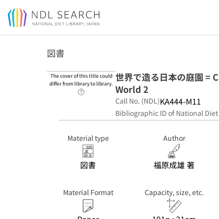
Jump to main content
図書
世界で造る日本の庭園 = Creat
The cover of this title could
differ from library to library.
World 2
Link to Help Page
KA444-M11
Call No. (NDL)
Bibliographic ID of National Diet
Material type
Author
図書
福原成雄 著
Material Format
Capacity, size, etc.