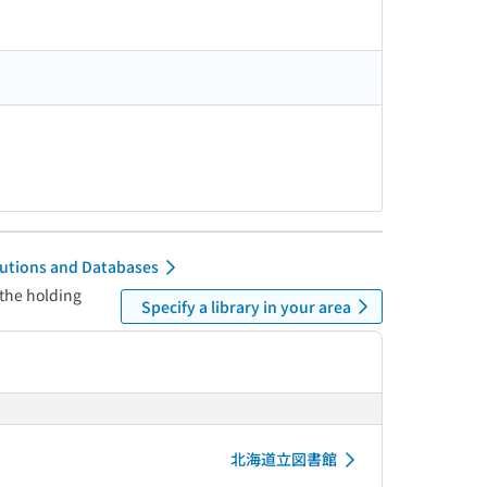
itutions and Databases
 the holding
Specify a library in your area
北海道立図書館