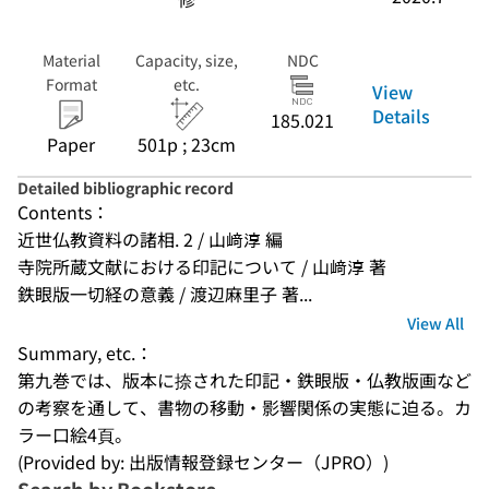
Material
Capacity, size,
NDC
Format
etc.
View
Details
185.021
Paper
501p ; 23cm
Detailed bibliographic record
Contents：
近世仏教資料の諸相. 2 / 山﨑淳 編
寺院所蔵文献における印記について / 山﨑淳 著
鉄眼版一切経の意義 / 渡辺麻里子 著...
View All
Summary, etc.：
第九巻では、版本に捺された印記・鉄眼版・仏教版画など
の考察を通して、書物の移動・影響関係の実態に迫る。カ
ラー口絵4頁。
(Provided by: 出版情報登録センター（JPRO）)