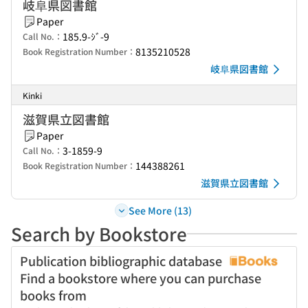
岐阜県図書館
Paper
185.9-ｼﾞ-9
Call No.：
8135210528
Book Registration Number：
岐阜県図書館
Kinki
滋賀県立図書館
Paper
3-1859-9
Call No.：
144388261
Book Registration Number：
滋賀県立図書館
See More (13)
Search by Bookstore
Publication bibliographic database
Find a bookstore where you can purchase
books from