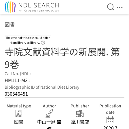
Open Se
Ope
Jump to main content
図書
The cover of this title could differ
Link to Help Page
from library to library.
寺院文献資料学の新展開. 第
9巻
Call No. (NDL)
HM111-M31
Bibliographic ID of National Diet Library
030546451
Material type
Author
Publisher
Publication
date
図書
中山一麿 監
臨川書店
2020.7
修