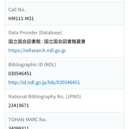
Call No.
HM111-M31
Data Provider (Database)
国立国会図書館 : 国立国会図書館蔵書
https://ndlsearch.ndl.go.jp
Bibliographic ID (NDL)
030546451
http://id.ndl.go.jp/bib/030546451
National Bibliography No. (JPNO)
23419671
TOHAN MARC No.
34099311