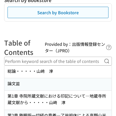
Search by Bookstore
Search by Bookstore
Table of
Provided by：出版情報登録セン
Lin
Contents
ター（JPRO）
Perf
総論・・・・・山﨑 淳
論文篇
第1章 寺院所蔵文献における印記について―地蔵寺所
蔵文献から・・・・・山﨑 淳
第2章 鉄眼版一切経の意義―了翁祖休による高野山光