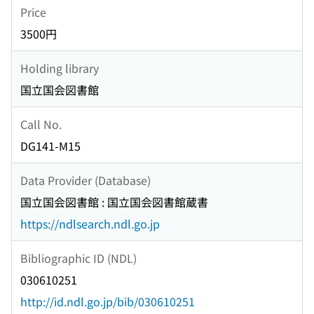
Price
3500円
Holding library
国立国会図書館
Call No.
DG141-M15
Data Provider (Database)
国立国会図書館 : 国立国会図書館蔵書
https://ndlsearch.ndl.go.jp
Bibliographic ID (NDL)
030610251
http://id.ndl.go.jp/bib/030610251