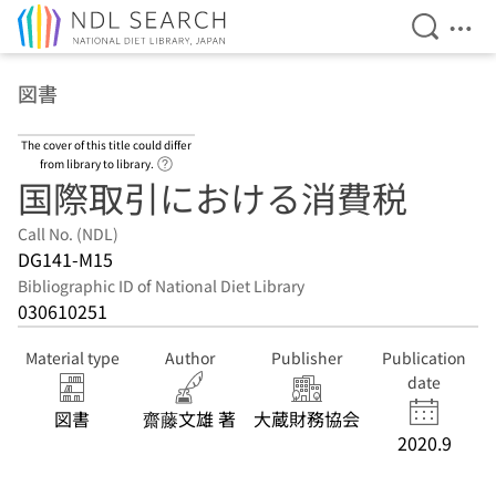
Open Se
Ope
Jump to main content
図書
The cover of this title could differ
Link to Help Page
from library to library.
国際取引における消費税
Call No. (NDL)
DG141-M15
Bibliographic ID of National Diet Library
030610251
Material type
Author
Publisher
Publication
date
図書
齋藤文雄 著
大蔵財務協会
2020.9