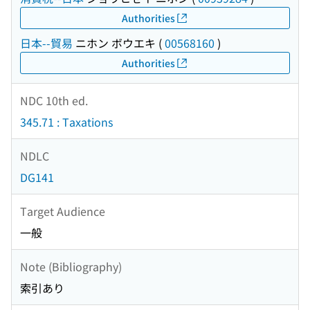
Authorities
日本--貿易
ニホン ボウエキ
(
00568160
)
Authorities
NDC 10th ed.
345.71 : Taxations
NDLC
DG141
Target Audience
一般
Note (Bibliography)
索引あり