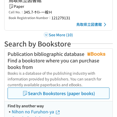
鳥取県立図書館
Paper
345.7-ｻｲﾄ-一般Ｈ
Call No.：
121279131
Book Registration Number：
鳥取県立図書館
See More (10)
Search by Bookstore
Publication bibliographic database
Find a bookstore where you can purchase
books from
Books is a database of the publishing industry with
information provided by publishers. You can search for
currently available paperbacks and eBooks.
Search Bookstores (paper books)
Find by another way
Nihon no Furuhon-ya