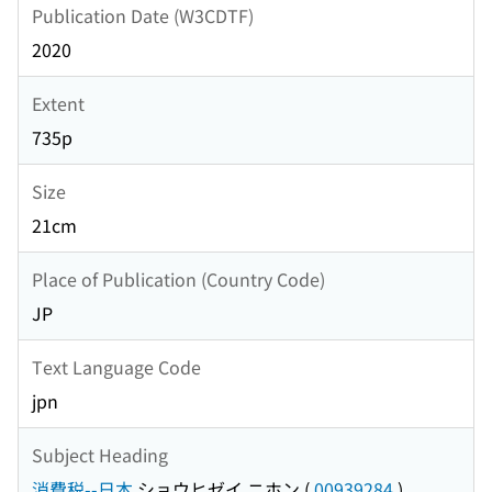
Publication Date (W3CDTF)
2020
Extent
735p
Size
21cm
Place of Publication (Country Code)
JP
Text Language Code
jpn
Subject Heading
消費税--日本
ショウヒゼイ ニホン
(
00939284
)