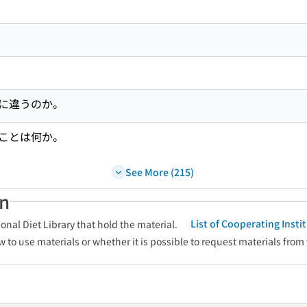
に違うのか。
ことは何か。
See More (215)
an
List of Cooperating Inst
onal Diet Library that hold the material.
w to use materials or whether it is possible to request materials from