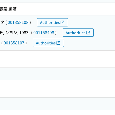
子春菜 編著
イタ
(
001358108
)
Authorities
 シヨジ, 1983-
(
001158498
)
Authorities
ナ
(
001358107
)
Authorities