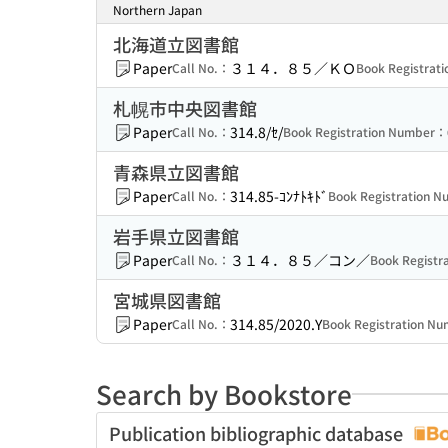
Northern Japan
北海道立図書館
Paper
３１４．８５／ＫＯ
Call No.：
Book Registrat
札幌市中央図書館
Paper
314.8/ｾ/
Call No.：
Book Registration Number：
青森県立図書館
Paper
314.85-ｺﾝﾅﾄｷﾄﾞ
Call No.：
Book Registration 
岩手県立図書館
Paper
３１４．８５／コン／
Call No.：
Book Regist
宮城県図書館
Paper
314.85/2020.Y
Call No.：
Book Registration N
Search by Bookstore
Publication bibliographic database