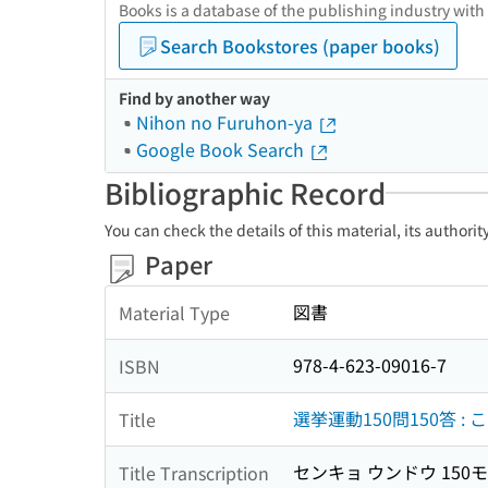
Books is a database of the publishing industry with
Search Bookstores (paper books)
Find by another way
Nihon no Furuhon-ya
Google Book Search
Bibliographic Record
You can check the details of this material, its authori
Paper
図書
Material Type
978-4-623-09016-7
ISBN
選挙運動150問150答 :
Title
センキョ ウンドウ 150モン
Title Transcription