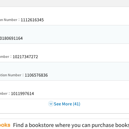
1112616345
ion Number：
0180691164
10217347272
Number：
1106576836
ration Number：
1011997614
umber：
See More (41)
Find a bookstore where you can purchase book