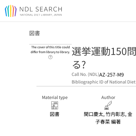
Jump to main content
図書
選挙運動150問
The cover of this title could
differ from library to library.
Link to Help Page
る?
AZ-257-M9
Call No. (NDL)
Bibliographic ID of National Diet
Material type
Author
図書
関口慶太, 竹内彰志, 金
子春菜 編著