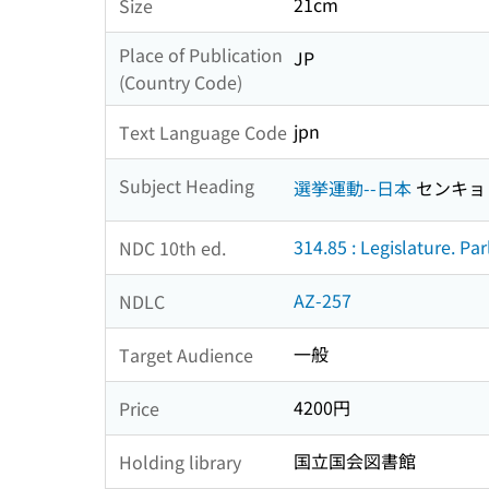
21cm
Size
Place of Publication
JP
(Country Code)
jpn
Text Language Code
Subject Heading
選挙運動--日本
センキョ
314.85 : Legislature. Pa
NDC 10th ed.
AZ-257
NDLC
一般
Target Audience
4200円
Price
国立国会図書館
Holding library