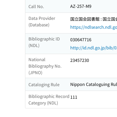
AZ-257-M9
Call No.
Data Provider
国立国会図書館 : 国立
(Database)
https://ndlsearch.ndl.go
Bibliographic ID
030647716
(NDL)
http://id.ndl.go.jp/bib
National
23457230
Bibliography No.
(JPNO)
Nippon Cataloguing Rul
Cataloging Rule
Bibliographic Record
111
Category (NDL)