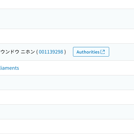
 ウンドウ ニホン
(
001139298
)
Authorities
rliaments