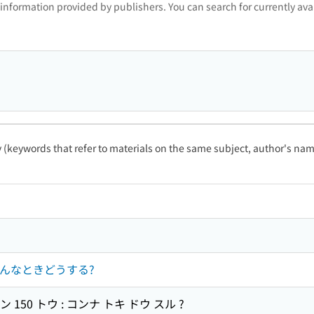
 information provided by publishers. You can search for currently a
ty (keywords that refer to materials on the same subject, author's name
 こんなときどうする?
 150 トウ : コンナ トキ ドウ スル ?