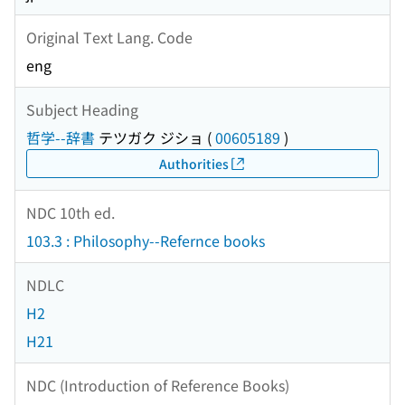
Original Text Lang. Code
eng
Subject Heading
哲学--辞書
テツガク ジショ
(
00605189
)
Authorities
NDC 10th ed.
103.3 : Philosophy--Refernce books
NDLC
H2
H21
NDC (Introduction of Reference Books)