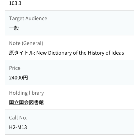
103.3
Target Audience
一般
Note (General)
原タイトル: New Dictionary of the History of Ideas
Price
24000円
Holding library
国立国会図書館
Call No.
H2-M13