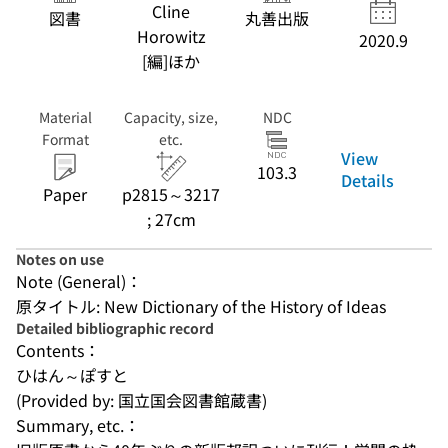
Cline
図書
丸善出版
Horowitz
2020.9
[編]ほか
Material
Capacity, size,
NDC
Format
etc.
View
103.3
Details
Paper
p2815～3217
; 27cm
Notes on use
Note (General)：
原タイトル: New Dictionary of the History of Ideas
Detailed bibliographic record
Contents：
ひはん～ぽすと
(Provided by: 国立国会図書館蔵書)
Summary, etc.：