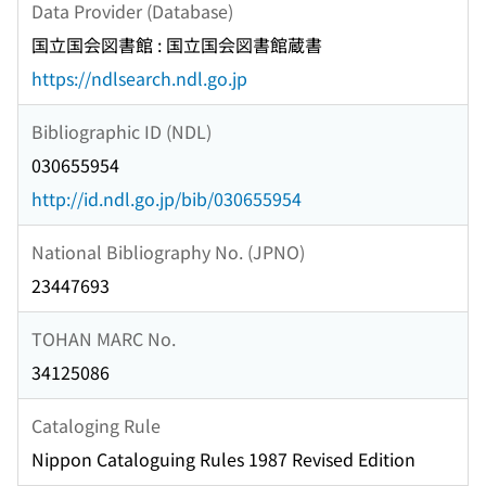
Data Provider (Database)
国立国会図書館 : 国立国会図書館蔵書
https://ndlsearch.ndl.go.jp
Bibliographic ID (NDL)
030655954
http://id.ndl.go.jp/bib/030655954
National Bibliography No. (JPNO)
23447693
TOHAN MARC No.
34125086
Cataloging Rule
Nippon Cataloguing Rules 1987 Revised Edition