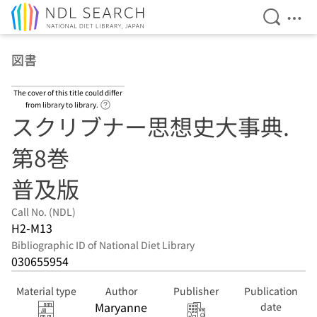
Open Se
Ope
Jump to main content
図書
The cover of this title could differ
Link to Help Page
from library to library.
スクリブナー思想史大事典.
第8巻
普及版
Call No. (NDL)
H2-M13
Bibliographic ID of National Diet Library
030655954
Material type
Author
Publisher
Publication
Maryanne
date