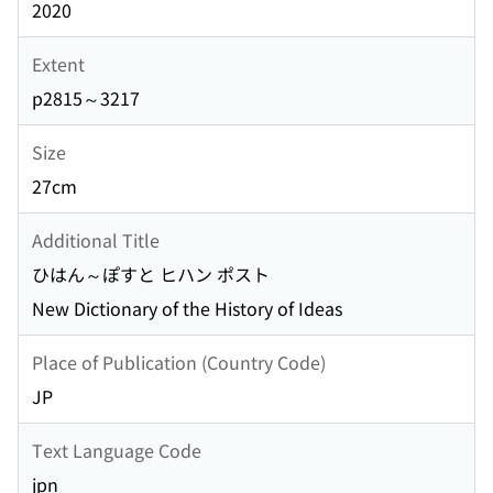
2020
Extent
p2815～3217
Size
27cm
Additional Title
ひはん～ぽすと ヒハン ポスト
New Dictionary of the History of Ideas
Place of Publication (Country Code)
JP
Text Language Code
jpn