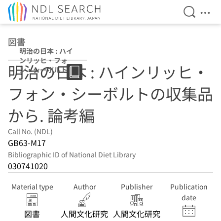
Open Se
Ope
Jump to main content
図書
明治の日本 : ハイ
ンリッヒ・フォ
明治の日本 : ハインリッヒ・
ン・シーボルトの
収集品から 論考
フォン・シーボルトの収集品
編
から. 論考編
Call No. (NDL)
GB63-M17
Bibliographic ID of National Diet Library
030741020
Material type
Author
Publisher
Publication
date
図書
人間文化研究
人間文化研究