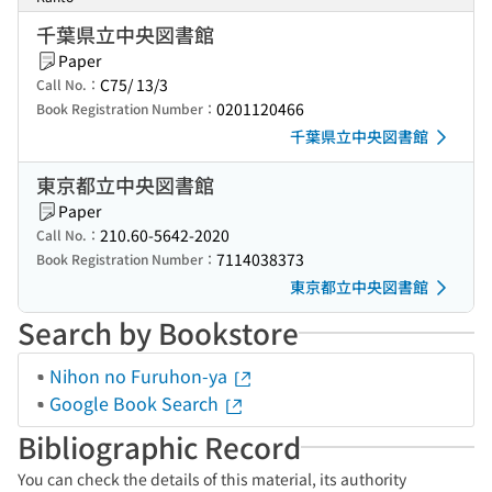
千葉県立中央図書館
Paper
C75/ 13/3
Call No.：
0201120466
Book Registration Number：
千葉県立中央図書館
東京都立中央図書館
Paper
210.60-5642-2020
Call No.：
7114038373
Book Registration Number：
東京都立中央図書館
Search by Bookstore
Nihon no Furuhon-ya
Google Book Search
Bibliographic Record
You can check the details of this material, its authority