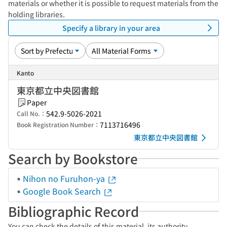
materials or whether it is possible to request materials from the
holding libraries.
Specify a library in your area
Kanto
東京都立中央図書館
Paper
542.9-5026-2021
Call No.：
7113716496
Book Registration Number：
東京都立中央図書館
Search by Bookstore
Nihon no Furuhon-ya
Google Book Search
Bibliographic Record
You can check the details of this material, its authority