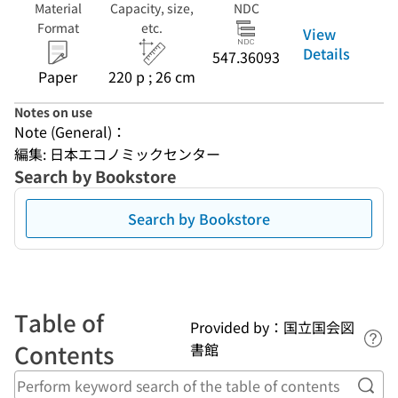
Material
Capacity, size,
NDC
Format
etc.
View
Details
547.36093
Paper
220 p ; 26 cm
Notes on use
Note (General)：
編集: 日本エコノミックセンター
Search by Bookstore
Search by Bookstore
Table of
Provided by：国立国会図
Lin
Contents
書館
Perf