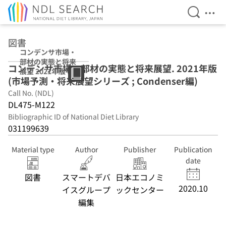
Open Se
Ope
Jump to main content
図書
コンデンサ市場・
部材の実態と将来
コンデンサ市場・部材の実態と将来展望. 2021年版
展望 2021年版 (市
(市場予測・将来展望シリーズ ; Condenser編)
場予測・将来展望
シリーズ ;
Call No. (NDL)
Condenser編)
DL475-M122
Bibliographic ID of National Diet Library
031199639
Material type
Author
Publisher
Publication
date
図書
スマートデバ
日本エコノミ
2020.10
イスグループ
ックセンター
編集