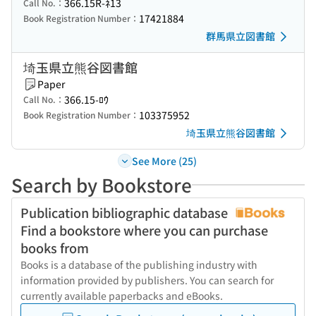
366.15R-ﾈ13
Call No.：
17421884
Book Registration Number：
群馬県立図書館
埼玉県立熊谷図書館
Paper
366.15-ﾛｳ
Call No.：
103375952
Book Registration Number：
埼玉県立熊谷図書館
See More (25)
Search by Bookstore
Publication bibliographic database
Find a bookstore where you can purchase
books from
Books is a database of the publishing industry with
information provided by publishers. You can search for
currently available paperbacks and eBooks.