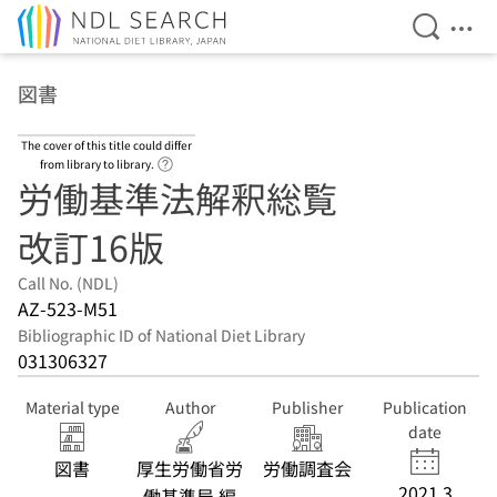
Open Se
Ope
Jump to main content
図書
The cover of this title could differ
Link to Help Page
from library to library.
労働基準法解釈総覧
改訂16版
Call No. (NDL)
AZ-523-M51
Bibliographic ID of National Diet Library
031306327
Material type
Author
Publisher
Publication
date
図書
厚生労働省労
労働調査会
2021.3
働基準局 編