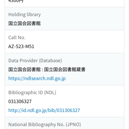
4300円
Holding library
国立国会図書館
Call No.
AZ-523-M51
Data Provider (Database)
国立国会図書館 : 国立国会図書館蔵書
https://ndlsearch.ndl.go.jp
Bibliographic ID (NDL)
031306327
http://id.ndl.go.jp/bib/031306327
National Bibliography No. (JPNO)