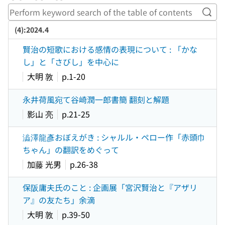
Perf
(4):2024.4
賢治の短歌における感情の表現について : 「かな
し」と「さびし」を中心に
大明 敦
p.1-20
永井荷風宛て谷崎潤一郎書簡 翻刻と解題
影山 亮
p.21-25
澁澤龍彥おぼえがき : シャルル・ペロー作「赤頭巾
ちゃん」の翻訳をめぐって
加藤 光男
p.26-38
保阪庸夫氏のこと : 企画展「宮沢賢治と『アザリ
ア』の友たち」余滴
大明 敦
p.39-50