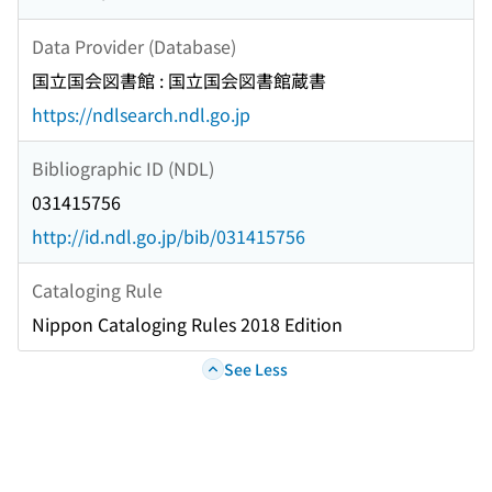
Data Provider (Database)
国立国会図書館 : 国立国会図書館蔵書
https://ndlsearch.ndl.go.jp
Bibliographic ID (NDL)
031415756
http://id.ndl.go.jp/bib/031415756
Cataloging Rule
Nippon Cataloging Rules 2018 Edition
See Less