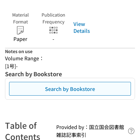
Material
Publication
Format
Frequency
View
Details
Paper
-
Notes on use
Volume Range：
[1号]-
Search by Bookstore
Search by Bookstore
Table of
Provided by：国立国会図書館
Lin
Contents
雑誌記事索引