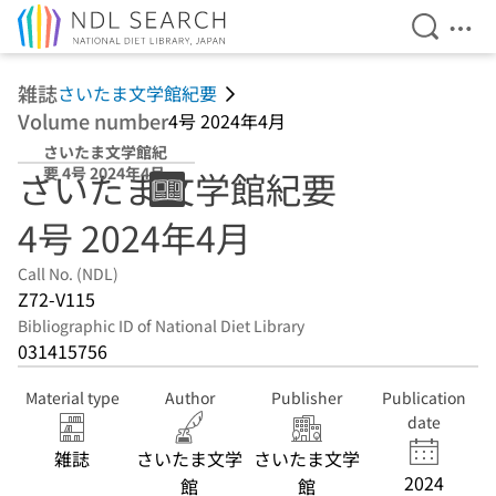
Open Se
Ope
Jump to main content
雑誌
さいたま文学館紀要
Volume number
4号 2024年4月
さいたま文学館紀
要 4号 2024年4月
さいたま文学館紀要
4号 2024年4月
Call No. (NDL)
Z72-V115
Bibliographic ID of National Diet Library
031415756
Material type
Author
Publisher
Publication
date
雑誌
さいたま文学
さいたま文学
2024
館
館