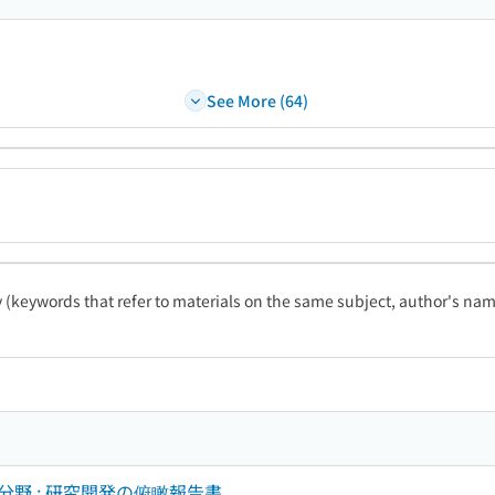
See More (64)
ty (keywords that refer to materials on the same subject, author's name
野 : 研究開発の俯瞰報告書