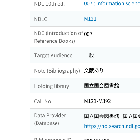
007 : Information scienc
NDC 10th ed.
M121
NDLC
NDC (Introduction of
007
Reference Books)
一般
Target Audience
文献あり
Note (Bibliography)
国立国会図書館
Holding library
M121-M392
Call No.
Data Provider
国立国会図書館 : 国立
(Database)
https://ndlsearch.ndl.go
Bibliographic ID