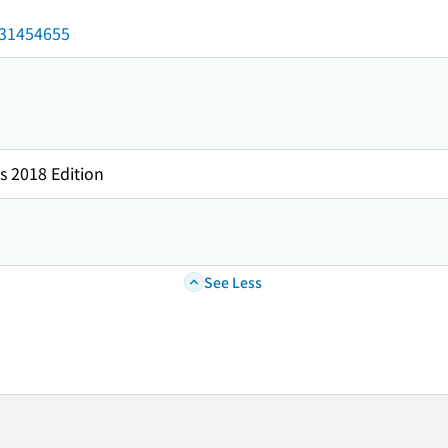
/031454655
s 2018 Edition
See Less