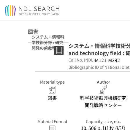
Jump to main content
図書
システム・情報科
学技術分野 : 研究
システム・情報科学技術分野 = Sy
開発の俯瞰報告書
and technology fie
2021年
M121-M392
Call No. (NDL)
Bibliographic ID of National Diet
Material type
Author
図書
科学技術振興機構研究
開発戦略センター
Material Format
Capacity, size, etc.
10, 506 p, [1] 枚 (折り