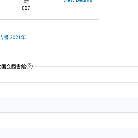
007
書 2021年
：国立国会図書館
Link to Help Page
 keyword search of the table of contents