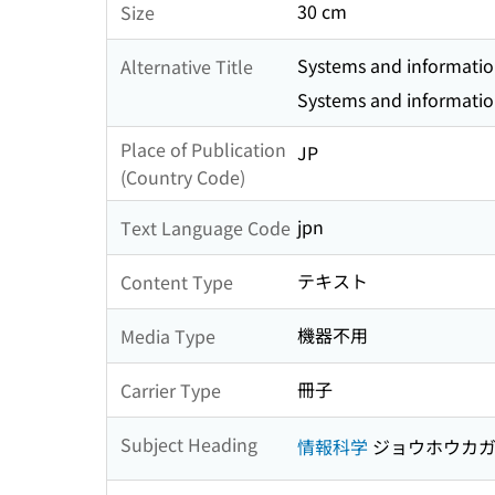
30 cm
Size
Systems and information
Alternative Title
Systems and informatio
Place of Publication
JP
(Country Code)
jpn
Text Language Code
テキスト
Content Type
機器不用
Media Type
冊子
Carrier Type
Subject Heading
情報科学
ジョウホウカ