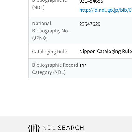
031454655
(NDL)
http://id.ndl.go.jp/bib
National
23547629
Bibliography No.
(JPNO)
Nippon Cataloging Rule
Cataloging Rule
Bibliographic Record
111
Category (NDL)