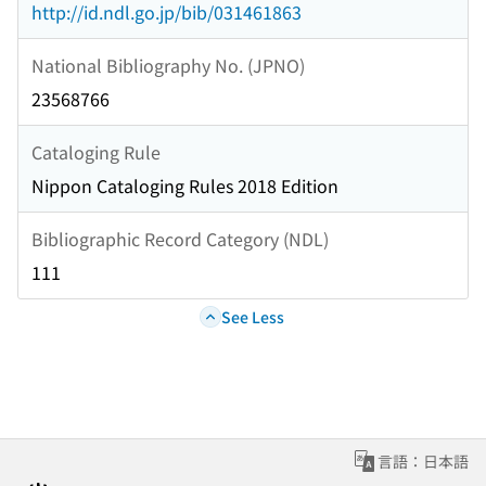
http://id.ndl.go.jp/bib/031461863
National Bibliography No. (JPNO)
23568766
Cataloging Rule
Nippon Cataloging Rules 2018 Edition
Bibliographic Record Category (NDL)
111
See Less
言語：日本語