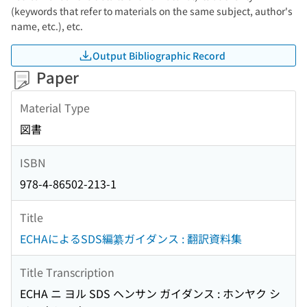
(keywords that refer to materials on the same subject, author's
name, etc.), etc.
Output Bibliographic Record
Paper
Material Type
図書
ISBN
978-4-86502-213-1
Title
ECHAによるSDS編纂ガイダンス : 翻訳資料集
Title Transcription
ECHA ニ ヨル SDS ヘンサン ガイダンス : ホンヤク シ