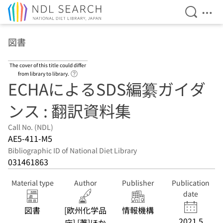
Open Se
Ope
Jump to main content
図書
The cover of this title could differ
Link to Help Page
from library to library.
ECHAによるSDS編纂ガイダ
ンス : 翻訳資料集
Call No. (NDL)
AE5-411-M5
Bibliographic ID of National Diet Library
031461863
Material type
Author
Publisher
Publication
date
図書
[欧州化学品
情報機構
2021.5
庁] [著]ほか