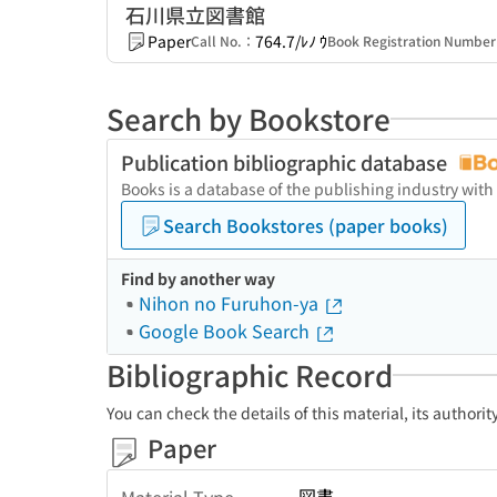
石川県立図書館
Paper
764.7/ﾚﾉ ｳ
Call No.：
Book Registration Numbe
Search by Bookstore
Publication bibliographic database
Books is a database of the publishing industry with
Search Bookstores (paper books)
Find by another way
Nihon no Furuhon-ya
Google Book Search
Bibliographic Record
You can check the details of this material, its authori
Paper
図書
Material Type