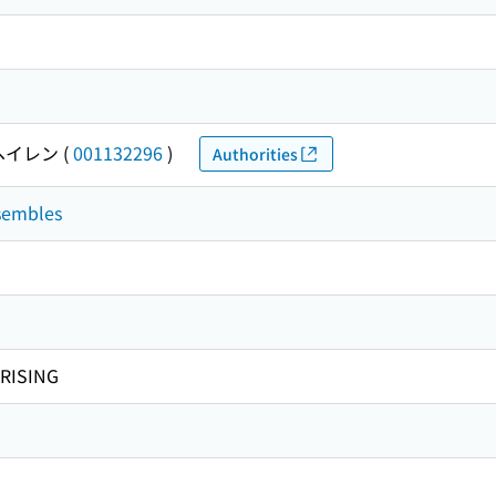
ヘイレン
(
001132296
)
Authorities
nsembles
RISING