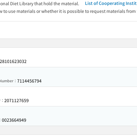
List of Cooperating Inst
onal Diet Library that hold the material.
w to use materials or whether it is possible to request materials from
28101623032
7114456794
n Number：
2071127659
er：
0023664949
：