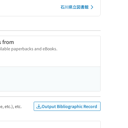
石川県立図書館
s from
vailable paperbacks and eBooks.
Output Bibliographic Record
, etc.), etc.