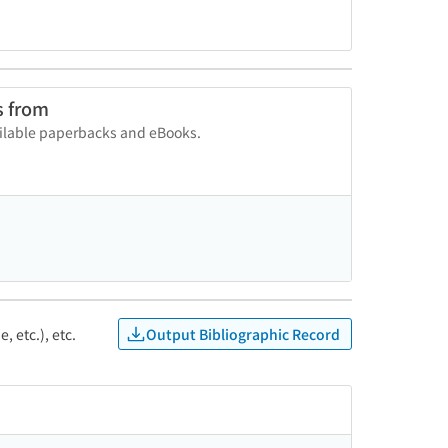
s from
vailable paperbacks and eBooks.
Output Bibliographic Record
, etc.), etc.