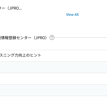
ー（JPRO...
View All
：出版情報登録センター（JPRO）
Link to Help Page
 keyword search of the table of contents
スニング力向上のヒント