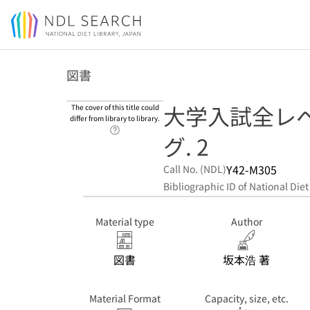
Jump to main content
図書
大学入試全レ
The cover of this title could
differ from library to library.
Link to Help Page
グ. 2
Y42-M305
Call No. (NDL)
Bibliographic ID of National Diet
Material type
Author
図書
坂本浩 著
Material Format
Capacity, size, etc.