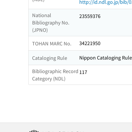
http://id.ndl.go.jp/bib
National
23559376
Bibliography No.
(JPNO)
34221950
TOHAN MARC No.
Nippon Cataloging Rule
Cataloging Rule
Bibliographic Record
117
Category (NDL)