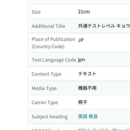
21cm
Size
共通テストレベル キョウ
Additional Title
Place of Publication
JP
(Country Code)
jpn
Text Language Code
テキスト
Content Type
機器不用
Media Type
冊子
Carrier Type
英語 発音
Subject Heading