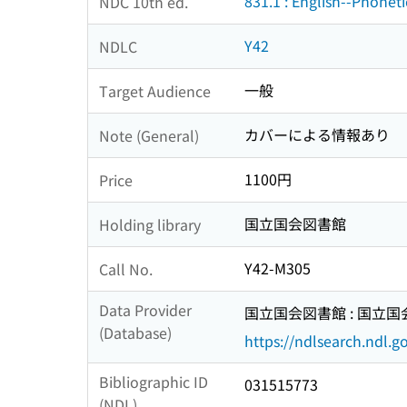
831.1 : English--Phoneti
NDC 10th ed.
Y42
NDLC
一般
Target Audience
カバーによる情報あり
Note (General)
1100円
Price
国立国会図書館
Holding library
Y42-M305
Call No.
Data Provider
国立国会図書館 : 国立
(Database)
https://ndlsearch.ndl.go
Bibliographic ID
031515773
(NDL)